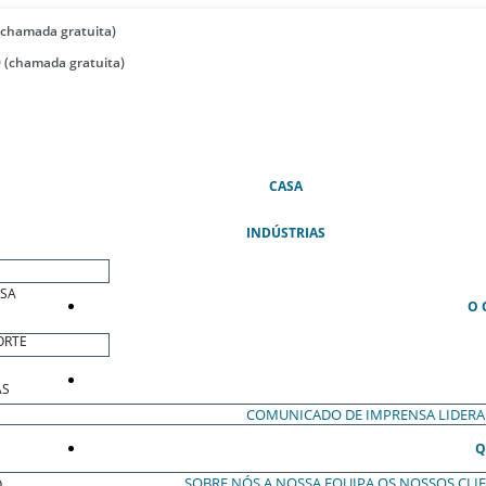
(chamada gratuita)
 (chamada gratuita)
(ATUAL)
CASA
INDÚSTRIAS
ESA
O 
ORTE
AS
COMUNICADO DE IMPRENSA
LIDER
Q
SOBRE NÓS
A NOSSA EQUIPA
OS NOSSOS CLI
O