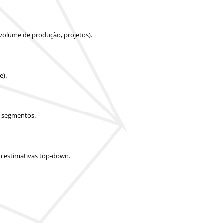
 volume de produção, projetos).
e).
e segmentos.
u estimativas top-down.