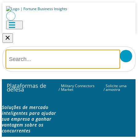
×
Plataformas de
Military Connectors
Solicite uma
defesa
/
Market
/
amostra
Soluções de mercado
inteligentes para ajudar
sua empresa a ganhar
vantagem sobre os
concorrentes