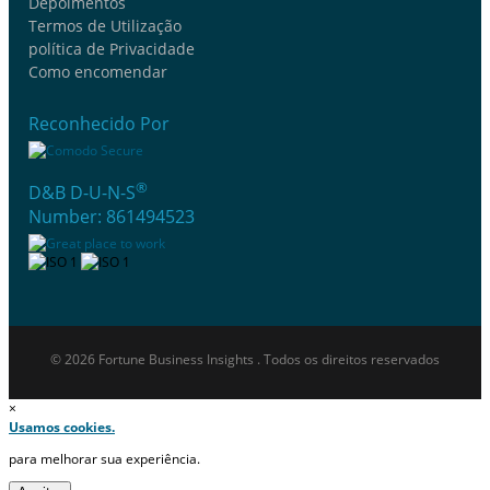
Depoimentos
Termos de Utilização
política de Privacidade
Como encomendar
Reconhecido Por
®
D&B D-U-N-S
Number: 861494523
© 2026 Fortune Business Insights . Todos os direitos reservados
×
Usamos cookies.
para melhorar sua experiência.