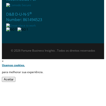
®
D&B D-U-N-S
Number: 861494523
© 2026 Fortune Business Insights . Todos os direitos reservados
×
Usamos cookies.
para melhorar sua experiência.
Aceitar