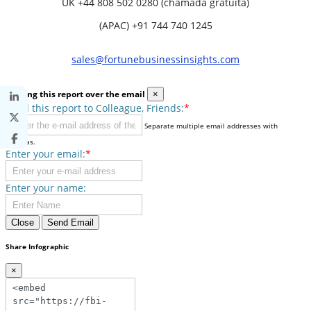
UK
+44 808 502 0280 (chamada gratuita)
(APAC) +91 744 740 1245
sales@fortunebusinessinsights.com
Sharing this report over the email
×
Send this report to Colleague, Friends:
*
Separate multiple email addresses with
commas.
Enter your email:
*
Enter your name:
Close
Send Email
Share Infographic
×