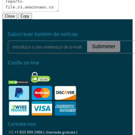
Close
Copy
Subscrever boletim de notícias
Submeter
Confie on-line
Contate-nos
US
+1 833 909 2966 ( chamada gratuita )