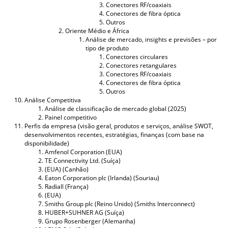
Conectores RF/coaxiais
Conectores de fibra óptica
Outros
Oriente Médio e África
Análise de mercado, insights e previsões – por
tipo de produto
Conectores circulares
Conectores retangulares
Conectores RF/coaxiais
Conectores de fibra óptica
Outros
Análise Competitiva
Análise de classificação de mercado global (2025)
Painel competitivo
Perfis da empresa (visão geral, produtos e serviços, análise SWOT,
desenvolvimentos recentes, estratégias, finanças (com base na
disponibilidade)
Amfenol Corporation (EUA)
TE Connectivity Ltd. (Suíça)
(EUA) (Canhão)
Eaton Corporation plc (Irlanda) (Souriau)
Radiall (França)
(EUA)
Smiths Group plc (Reino Unido) (Smiths Interconnect)
HUBER+SUHNER AG (Suíça)
Grupo Rosenberger (Alemanha)