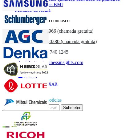
Mercado de resinas BMI
Mercado de resina
Entre em contacto connosco
US
+1 833 909 2966 (chamada gratuita)
UK
+44 808 502 0280 (chamada gratuita)
(APAC) +91 744 740 1245
sales@fortunebusinessinsights.com
Chamado
E-mail
BAIXAR
AMOSTRA
Subscrever boletim de notícias
Submeter
Confie on-line