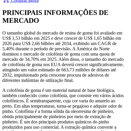
Comprar agora
PRINCIPAIS INFORMAÇÕES DE
MERCADO
O tamanho global do mercado de resina de goma foi avaliado em
US$ 1,53 bilhão em 2025 e deve crescer de US$ 1,65 bilhão em
2026 para US$ 2,66 bilhões até 2034, exibindo um CAGR de
5,40% durante o período de previsão. A América do Norte
dominou o mercado de colofónia de goma com uma quota de
mercado de 34,70% em 2025. Além disso, o tamanho do mercado
de colofónia de goma nos EUA deverá crescer significativamente,
atingindo um valor estimado de 663,73 milhões de dólares até
2032, impulsionado pela crescente procura de adesivos de
diferentes indústrias de utilização final.
A colofónia de goma é um material natural de base biológica,
também conhecido como colofónia, que consiste em vários ácidos
colofónicos. É semitransparente, cuja cor varia do amarelo ao
preto. Em altas temperaturas, torna-se pegajoso e adquire odor de
pinho. Colofônia é a forma sólida da oleorresina de pinheiro,
obtida principalmente de pinheiros por meio de extração de
pinheiro. É um dos principais produtos químicos do pinho
produzidos para uso comercial. A extração química converte a