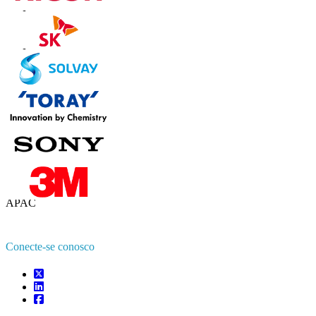
Contate-nos
US
+1 833 909 2966 ( chamada gratuita )
UK
+44 808 502 0280 (chamada gratuita )
APAC
+91 744 740 1245
sales@fortunebusinessinsights.com
Conecte-se conosco