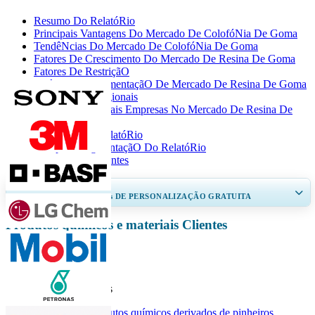
Resumo Do RelatóRio
Principais Vantagens Do Mercado De ColofóNia De Goma
TendêNcias Do Mercado De ColofóNia De Goma
Fatores De Crescimento Do Mercado De Resina De Goma
Fatores De RestriçãO
AnáLise De SegmentaçãO De Mercado De Resina De Goma
InformaçõEs Regionais
Lista Das Principais Empresas No Mercado De Resina De
Goma
Cobertura Do RelatóRio
Escopo E SegmentaçãO Do RelatóRio
Perguntas Frequentes
RECEBA DE 30 A 60
horas
DE PERSONALIZAÇÃO GRATUITA
Produtos químicos e materiais Clientes
Ampliar a cobertura regional e por país, Análise de segmentos, Perfis de
empresas, Benchmarking competitivo, e insights sobre o usuário final.
Personalizar agora
Relatórios relacionados
Mercado de produtos químicos derivados de pinheiros