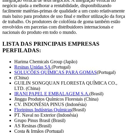
integração vertical de seus negócios. A integração vertical no
negócio ajuda a melhorar a rentabilidade, disponibilizando
facilmente matérias-primas de qualidade a um custo relativamente
mais baixo para produtos de uso final e melhor utilização da força
de trabalho. Os produtores de colofónia de goma também estão
envolvidos em parcerias com distribuidores internacionais e
nacionais do produto em todo o mundo.
LISTA DAS PRINCIPAIS EMPRESAS
PERFILADAS:
Harima Chemicals Group (Japão)
Resinas Unidas SA
(Portugal)
SOLUÇÕES QUÍMICAS PARA GOMAS
(Portugal)
(China)
GUILIN SONGQUAN FLORESTA QUÍMICA CO.,
LTD. (China)
IRANI PAPEL E EMBALAGEM S.A.
(Brasil)
Jinggu Produtos Químicos Florestais (China)
CV. INDONÉSIA PINUS (Indonésia)
Floripinus Indústrias Químicas
(Brasil)
PT. Naval no Exterior (Indonésia)
Grupo Pinus Brasil (Brasil)
AS Resinas (Brasil)
Costa & Irmãos (Portugal)