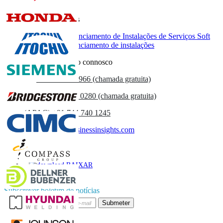
Relatórios relacionados
Mercado de Gerenciamento de Instalações de Serviços Soft
Mercado de gerenciamento de instalações
Entre em contacto connosco
US
+1 833 909 2966 (chamada gratuita)
UK
+44 808 502 0280 (chamada gratuita)
(APAC) +91 744 740 1245
sales@fortunebusinessinsights.com
Chamado
E-mail
BAIXAR
AMOSTRA
Subscrever boletim de notícias
Submeter
Confie on-line