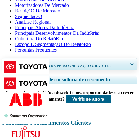
Motorizadores De Mercado
RestriçãO De Mercado
SegmentaçãO
AnáLise Regional
Principais Atores Da IndúStria
Principais Desenvolvimentos Da IndúStria:
Cobertura Do RelatóRio
Escopo E SegmentaçãO Do RelatóRio
Perguntas Frequentes
RECEBA DE 30 A 60
horas
DE PERSONALIZAÇÃO GRATUITA
Ampliar a cobertura regional e por país, Análise de segmentos, Perfis de
Serviços de consultoria de crescimento
empresas, Benchmarking competitivo, e insights sobre o usuário final.
Como podemos ajudá-lo a descobrir novas oportunidades e a crescer
Personalizar agora
Verifique agora
mais rapidamente?
Máquinas e equipamentos Clientes