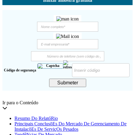
Baixar amostra gratuita
Código de segurança
Submeter
Ir para o Conteúdo
Resumo Do RelatóRio
Principais ConclusõEs Do Mercado De Gerenciamento De
InstalaçõEs De ServiçOs Pesados
TendêNcias De Mercado