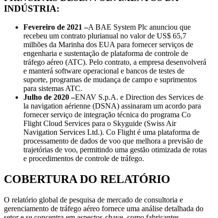
INDÚSTRIA:
Fevereiro de 2021 –
A BAE System Plc anunciou que
recebeu um contrato plurianual no valor de US$ 65,7
milhões da Marinha dos EUA para fornecer serviços de
engenharia e sustentação de plataforma de controle de
tráfego aéreo (ATC). Pelo contrato, a empresa desenvolverá
e manterá software operacional e bancos de testes de
suporte, programas de mudança de campo e suprimentos
para sistemas ATC.
Julho de 2020 –
ENAV S.p.A. e Direction des Services de
la navigation aérienne (DSNA) assinaram um acordo para
fornecer serviço de integração técnica do programa Co
Flight Cloud Services para o Skyguide (Swiss Air
Navigation Services Ltd.). Co Flight é uma plataforma de
processamento de dados de voo que melhora a previsão de
trajetórias de voo, permitindo uma gestão otimizada de rotas
e procedimentos de controle de tráfego.
COBERTURA DO RELATÓRIO
O relatório global de pesquisa de mercado de consultoria e
gerenciamento de tráfego aéreo fornece uma análise detalhada do
setor e se concentra em aspectos-chave, como fabricantes