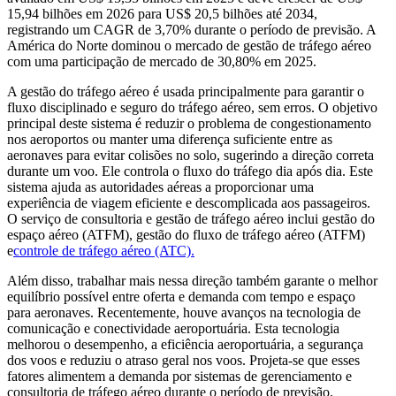
15,94 bilhões em 2026 para US$ 20,5 bilhões até 2034,
registrando um CAGR de 3,70% durante o período de previsão. A
América do Norte dominou o mercado de gestão de tráfego aéreo
com uma participação de mercado de 30,80% em 2025.
A gestão do tráfego aéreo é usada principalmente para garantir o
fluxo disciplinado e seguro do tráfego aéreo, sem erros. O objetivo
principal deste sistema é reduzir o problema de congestionamento
nos aeroportos ou manter uma diferença suficiente entre as
aeronaves para evitar colisões no solo, sugerindo a direção correta
durante um voo. Ele controla o fluxo do tráfego dia após dia. Este
sistema ajuda as autoridades aéreas a proporcionar uma
experiência de viagem eficiente e descomplicada aos passageiros.
O serviço de consultoria e gestão de tráfego aéreo inclui gestão do
espaço aéreo (ATFM), gestão do fluxo de tráfego aéreo (ATFM)
e
controle de tráfego aéreo (ATC).
Além disso, trabalhar mais nessa direção também garante o melhor
equilíbrio possível entre oferta e demanda com tempo e espaço
para aeronaves. Recentemente, houve avanços na tecnologia de
comunicação e conectividade aeroportuária. Esta tecnologia
melhorou o desempenho, a eficiência aeroportuária, a segurança
dos voos e reduziu o atraso geral nos voos. Projeta-se que esses
fatores alimentem a demanda por sistemas de gerenciamento e
consultoria de tráfego aéreo durante o período de previsão.