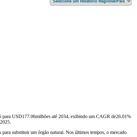
6 para USD
177.06
milhões até 2034, exibindo um CAGR de
26.01
%
2025.
s para substituir um órgão natural. Nos últimos tempos, o mercado