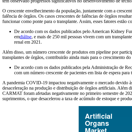
tem observado progressos significativos no desenvolvimento de tecnol
O crescente envelhecimento da população, juntamente com a crescente 
falência de órgãos. Os casos crescentes de falências de órgãos resu
funcionar como ponte para o transplante. Assim, esses fatores estão 
De acordo com os dados publicados pelo American Kidney Fu
em
diálise
, e mais de 250 mil pessoas vivem com um transplan
renal em 2021.
Além disso, um número crescente de produtos em pipeline por partici
transplantes de órgãos, contribuirão ainda mais para o crescimento d
De acordo com os dados publicados pela Administração de Recu
com um número crescente de pacientes em lista de espera para t
A pandemia COVID-19 impactou negativamente o mercado devido às in
desaceleração na produção e distribuição de órgãos artificiais. Além
CARMAT foram afetadas negativamente no primeiro semestre de 2021,
suprimentos, o que desacelerou a taxa de acúmulo de estoque e produç