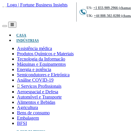
US:
+1 833-909-2966 (chamad
UK:
+44 808-502-0280 (chama
(ATUAL)
CASA
INDÚSTRIAS
Assistência médica
Produtos Químicos e Materiais
Tecnologia da Informação
Máquinas e Equipamentos
Energia e potência
Semicondutores e Eletrónica
Análise COVID-19
Serviços Profissionais
Aeroespacial e Defesa
Automóvel e Transporte
Alimentos e Bebidas
Agricultura
Bens de consumo
Embalagem
BFSI