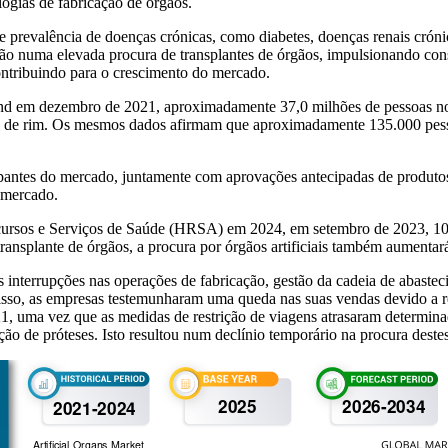
ogias de fabricação de órgãos.
prevalência de doenças crónicas, como diabetes, doenças renais crónic
ltarão numa elevada procura de transplantes de órgãos, impulsionando 
contribuindo para o crescimento do mercado.
nd em dezembro de 2021, aproximadamente 37,0 milhões de pessoas n
te de rim. Os mesmos dados afirmam que aproximadamente 135.000 pes
pantes do mercado, juntamente com aprovações antecipadas de produtos
o mercado.
rsos e Serviços de Saúde (HRSA) em 2024, em setembro de 2023, 107.9
ransplante de órgãos, a procura por órgãos artificiais também aumenta
terrupções nas operações de fabricação, gestão da cadeia de abastec
 disso, as empresas testemunharam uma queda nas suas vendas devido a r
 uma vez que as medidas de restrição de viagens atrasaram determina
ão de próteses. Isto resultou num declínio temporário na procura deste