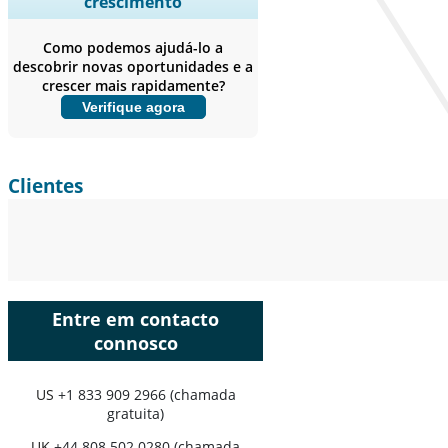
crescimento
empresas, Benchmarking
competitivo, e insights sobre o
Como podemos ajudá-lo a
usuário final.
descobrir novas oportunidades e a
crescer mais rapidamente?
Personalizar agora
Verifique agora
Clientes
Entre em contacto
connosco
US
+1 833 909 2966 (chamada
gratuita)
UK
+44 808 502 0280 (chamada