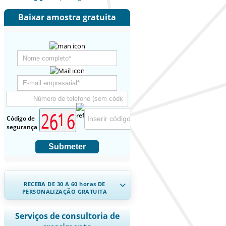
Baixar amostra gratuita
Código de
segurança
Submeter
RECEBA DE 30 A 60
horas
DE
PERSONALIZAÇÃO GRATUITA
Ampliar a cobertura regional e por
Serviços de consultoria de
país, Análise de segmentos, Perfis de