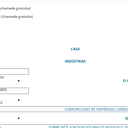
(chamada gratuita)
 (chamada gratuita)
(ATUAL)
CASA
INDÚSTRIAS
ESA
O 
ORTE
AS
COMUNICADO DE IMPRENSA
LIDER
Q
SOBRE NÓS
A NOSSA EQUIPA
OS NOSSOS CLI
O