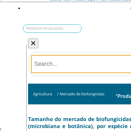
×
Agricultura
/
Mercado de biofungicidas
"Produ
Tamanho do mercado de biofungicidas, 
(microbiana e botânica), por espécie
O