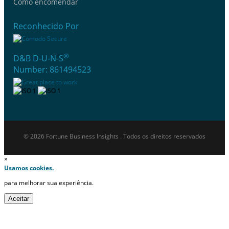
Como encomendar
Reconhecido Por
®
D&B D-U-N-S
Number: 861494523
© 2026 Fortune Business Insights . Todos os direitos reservados
×
Usamos cookies.
para melhorar sua experiência.
Aceitar