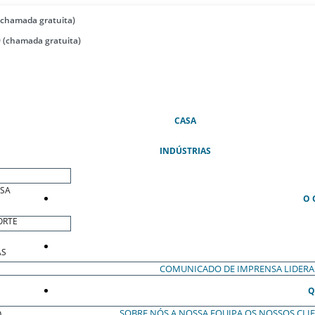
(chamada gratuita)
 (chamada gratuita)
(ATUAL)
CASA
INDÚSTRIAS
ESA
O 
ORTE
AS
COMUNICADO DE IMPRENSA
LIDER
Q
SOBRE NÓS
A NOSSA EQUIPA
OS NOSSOS CLI
O