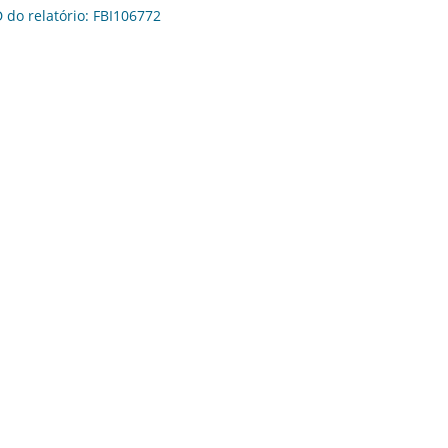
D do relatório: FBI106772