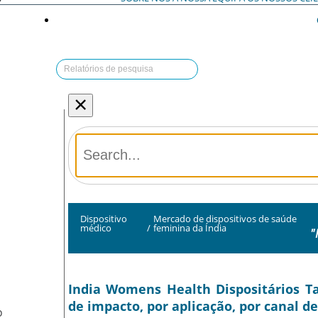
×
Dispositivo
Mercado de dispositivos de saúde
médico
/
feminina da Índia
"
India Womens Health Dispositários T
de impacto, por aplicação, por canal de
O