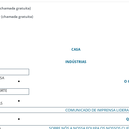
(chamada gratuita)
 (chamada gratuita)
(ATUAL)
CASA
INDÚSTRIAS
ESA
O 
ORTE
AS
COMUNICADO DE IMPRENSA
LIDER
Q
SOBRE NÓS
A NOSSA EQUIPA
OS NOSSOS CLI
O