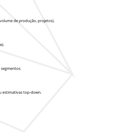
 volume de produção, projetos).
e).
e segmentos.
u estimativas top-down.