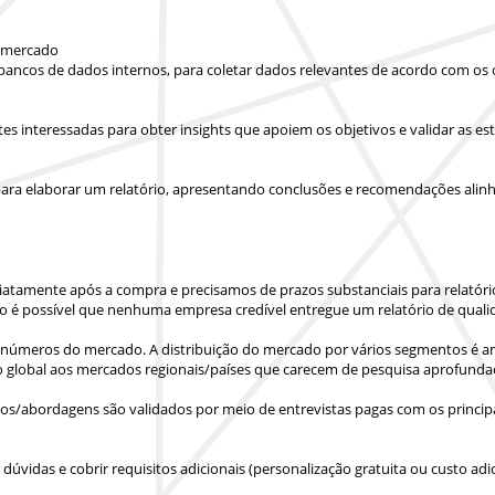
e mercado
 bancos de dados internos, para coletar dados relevantes de acordo com os 
artes interessadas para obter insights que apoiem os objetivos e validar as
ara elaborar um relatório, apresentando conclusões e recomendações alinha
iatamente após a compra
e precisamos de prazos substanciais para relatór
o é possível que nenhuma empresa credível entregue um relatório de quali
números do mercado. A distribuição do mercado por vários segmentos é ana
o global aos mercados regionais/países
que carecem de pesquisa aprofunda
s/abordagens são validados por meio de entrevistas pagas com os principa
vidas e cobrir requisitos adicionais (personalização gratuita ou custo adic