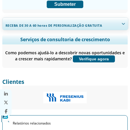
Submeter
RECEBA DE 30 A 60
horas
DE PERSONALIZAÇÃO GRATUITA
Ampliar a cobertura regional e por país, Análise de segmentos,
Serviços de consultoria de crescimento
Perfis de empresas, Benchmarking competitivo, e insights sobre o
usuário final.
Como podemos ajudá-lo a descobrir novas oportunidades e
a crescer mais rapidamente?
Verifique agora
Personalizar agora
Clientes
Relatórios relacionados