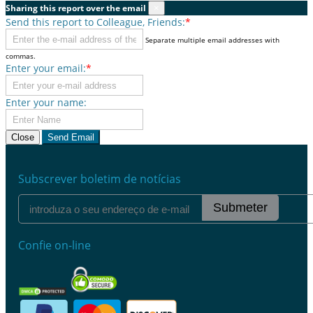
Sharing this report over the email
×
Send this report to Colleague, Friends:
*
Separate multiple email addresses with
commas.
Enter your email:
*
Enter your name:
Close
Send Email
Subscrever boletim de notícias
Submeter
Confie on-line