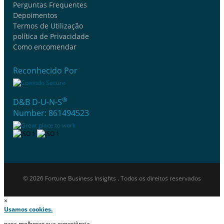
Perguntas Frequentes
Depoimentos
Termos de Utilização
política de Privacidade
Como encomendar
Reconhecido Por
®
D&B D-U-N-S
Number: 861494523
© 2026 Fortune Business Insights . Todos os direitos reservados
×
Usamos cookies.
para melhorar sua experiência.