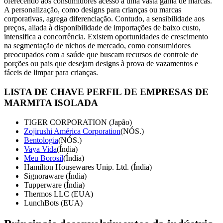
oferecendo aos consumidores acesso a uma vasta gama de marcas.
A personalização, como designs para crianças ou marcas
corporativas, agrega diferenciação. Contudo, a sensibilidade aos
preços, aliada à disponibilidade de importações de baixo custo,
intensifica a concorrência. Existem oportunidades de crescimento
na segmentação de nichos de mercado, como consumidores
preocupados com a saúde que buscam recursos de controle de
porções ou pais que desejam designs à prova de vazamentos e
fáceis de limpar para crianças.
LISTA DE CHAVE
PERFIL DE EMPRESAS DE
MARMITA ISOLADA
TIGER CORPORATION (Japão)
Zojirushi América Corporation
(NÓS.)
Bentologia
(NÓS.)
Vaya Vida
(Índia)
Meu Borosil
(Índia)
Hamilton Housewares Unip. Ltd. (Índia)
Signoraware (Índia)
Tupperware (Índia)
Thermos LLC (EUA)
LunchBots (EUA)