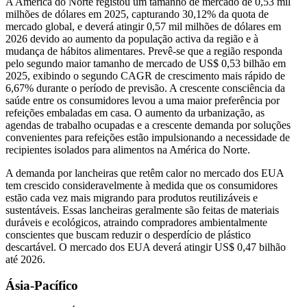
A América do Norte registou um tamanho de mercado de 0,53 mil
milhões de dólares em 2025, capturando 30,12% da quota de
mercado global, e deverá atingir 0,57 mil milhões de dólares em
2026 devido ao aumento da população activa da região e à
mudança de hábitos alimentares. Prevê-se que a região responda
pelo segundo maior tamanho de mercado de US$ 0,53 bilhão em
2025, exibindo o segundo CAGR de crescimento mais rápido de
6,67% durante o período de previsão. A crescente consciência da
saúde entre os consumidores levou a uma maior preferência por
refeições embaladas em casa. O aumento da urbanização, as
agendas de trabalho ocupadas e a crescente demanda por soluções
convenientes para refeições estão impulsionando a necessidade de
recipientes isolados para alimentos na América do Norte.
A demanda por lancheiras que retêm calor no mercado dos EUA
tem crescido consideravelmente à medida que os consumidores
estão cada vez mais migrando para produtos reutilizáveis ​​e
sustentáveis. Essas lancheiras geralmente são feitas de materiais
duráveis ​​e ecológicos, atraindo compradores ambientalmente
conscientes que buscam reduzir o desperdício de plástico
descartável. O mercado dos EUA deverá atingir US$ 0,47 bilhão
até 2026.
Ásia-Pacífico