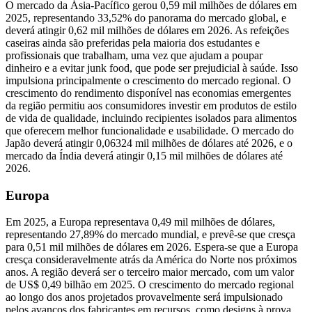
O mercado da Ásia-Pacífico gerou 0,59 mil milhões de dólares em
2025, representando 33,52% do panorama do mercado global, e
deverá atingir 0,62 mil milhões de dólares em 2026. As refeições
caseiras ainda são preferidas pela maioria dos estudantes e
profissionais que trabalham, uma vez que ajudam a poupar
dinheiro e a evitar junk food, que pode ser prejudicial à saúde. Isso
impulsiona principalmente o crescimento do mercado regional. O
crescimento do rendimento disponível nas economias emergentes
da região permitiu aos consumidores investir em produtos de estilo
de vida de qualidade, incluindo recipientes isolados para alimentos
que oferecem melhor funcionalidade e usabilidade. O mercado do
Japão deverá atingir 0,06324 mil milhões de dólares até 2026, e o
mercado da Índia deverá atingir 0,15 mil milhões de dólares até
2026.
Europa
Em 2025, a Europa representava 0,49 mil milhões de dólares,
representando 27,89% do mercado mundial, e prevê-se que cresça
para 0,51 mil milhões de dólares em 2026. Espera-se que a Europa
cresça consideravelmente atrás da América do Norte nos próximos
anos. A região deverá ser o terceiro maior mercado, com um valor
de US$ 0,49 bilhão em 2025. O crescimento do mercado regional
ao longo dos anos projetados provavelmente será impulsionado
pelos avanços dos fabricantes em recursos, como designs à prova