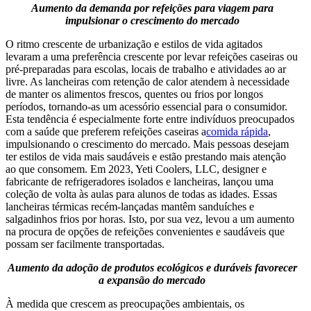
Aumento da demanda por refeições para viagem
para
impulsionar o crescimento do mercado
O ritmo crescente de urbanização e estilos de vida agitados
levaram a uma preferência crescente por levar refeições caseiras ou
pré-preparadas para escolas, locais de trabalho e atividades ao ar
livre. As lancheiras com retenção de calor atendem à necessidade
de manter os alimentos frescos, quentes ou frios por longos
períodos, tornando-as um acessório essencial para o consumidor.
Esta tendência é especialmente forte entre indivíduos preocupados
com a saúde que preferem refeições caseiras a
comida rápida
,
impulsionando o crescimento do mercado. Mais pessoas desejam
ter estilos de vida mais saudáveis ​​e estão prestando mais atenção
ao que consomem. Em 2023, Yeti Coolers, LLC, designer e
fabricante de refrigeradores isolados e lancheiras, lançou uma
coleção de volta às aulas para alunos de todas as idades. Essas
lancheiras térmicas recém-lançadas mantêm sanduíches e
salgadinhos frios por horas. Isto, por sua vez, levou a um aumento
na procura de opções de refeições convenientes e saudáveis ​​que
possam ser facilmente transportadas.
Aumento da adoção de produtos ecológicos e duráveis
favorecer
a expansão do mercado
À medida que crescem as preocupações ambientais, os