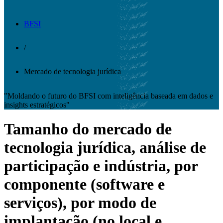
BFSI
/
Mercado de tecnologia jurídica
"Moldando o futuro do BFSI com inteligência baseada em dados e
insights estratégicos"
Tamanho do mercado de
tecnologia jurídica, análise de
participação e indústria, por
componente (software e
serviços), por modo de
implantação (no local e