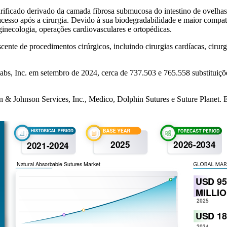
urificado derivado da camada fibrosa submucosa do intestino de ovelha
cil acesso após a cirurgia. Devido à sua biodegradabilidade e maior com
ginecologia, operações cardiovasculares e ortopédicas.
te de procedimentos cirúrgicos, incluindo cirurgias cardíacas, cirurg
bs, Inc. em setembro de 2024, cerca de 737.503 e 765.558 substituiç
& Johnson Services, Inc., Medico, Dolphin Sutures e Suture Planet. E