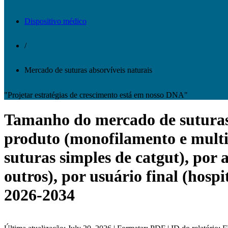
Dispositivo médico
/
Mercado de suturas absorvíveis naturais
"Projetar estratégias de crescimento está em nosso DNA"
Tamanho do mercado de suturas a
produto (monofilamento e multif
suturas simples de catgut), por a
outros), por usuário final (hospi
2026-2034