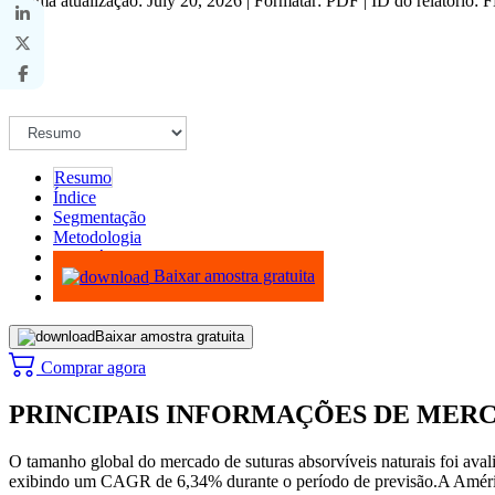
Última atualização: July 20, 2026 | Formatar: PDF | ID do relatório:
Resumo
Índice
Segmentação
Metodologia
Infográficos
Baixar amostra gratuita
Baixar amostra gratuita
Comprar agora
PRINCIPAIS INFORMAÇÕES DE MER
O tamanho global do mercado de suturas absorvíveis naturais foi a
exibindo um CAGR de 6,34% durante o período de previsão.
A Améri