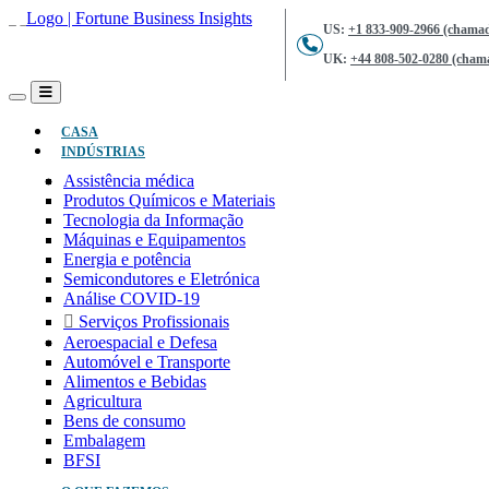
US:
+1 833-909-2966 (chamad
UK:
+44 808-502-0280 (chama
(ATUAL)
CASA
INDÚSTRIAS
Assistência médica
Produtos Químicos e Materiais
Tecnologia da Informação
Máquinas e Equipamentos
Energia e potência
Semicondutores e Eletrónica
Análise COVID-19
Serviços Profissionais
Aeroespacial e Defesa
Automóvel e Transporte
Alimentos e Bebidas
Agricultura
Bens de consumo
Embalagem
BFSI