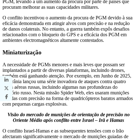
PGM, levando a um aumento da procura por parte de países que
procuram melhorar as suas capacidades militares.
O conflito incentivou o aumento da procura de PGM devido à sua
eficácia demonstrada em atingir alvos com precisão e na redução
de danos colaterais. No entanto, a guerra também expôs desafios
relacionados com o bloqueio do GPS e a eficácia dos PGM em
ambientes electromagnéticos altamente contestados.
Miniaturização
A necessidade de PGMs menores e mais leves que possam ser
implantados a partir de diversas plataformas, incluindo drones,
também está ganhando atenção.
Por exemplo, em Junho de 2025,
a Ucrânia lançou uma série inovadora de ataques contra quatro
bases aéreas russas, incluindo algumas nas profundezas do
território russo. Nesta missão Spider Web, eles usaram munições
guiadas com precisão na forma de quadricópteros baratos armados
com pequenas cargas explosivas.
Visão do mercado de munições de orientação de precisão no
Oriente Médio após conflito entre Israel – Irã e Hamas
O conflito Israel-Hamas e as subsequentes tensões com o Irão
afectaram significativamente o mercado de munições guiadas de