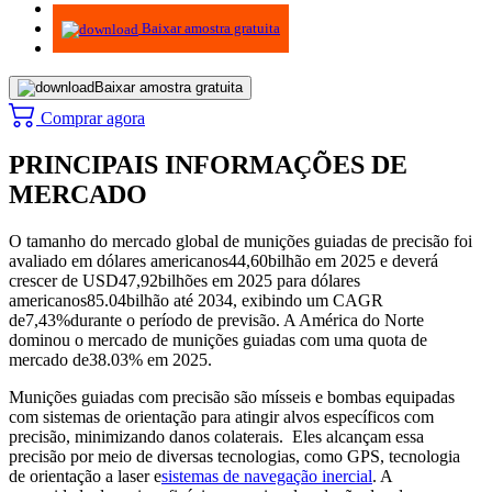
Infográficos
Baixar amostra gratuita
Baixar amostra gratuita
Comprar agora
PRINCIPAIS INFORMAÇÕES DE
MERCADO
O tamanho do mercado global de munições guiadas de precisão foi
avaliado em dólares americanos
44,60
bilhão em 2025 e deverá
crescer de USD
47,92
bilhões em 2025 para dólares
americanos
85.04
bilhão até 2034, exibindo um CAGR
de
7,43%
durante o período de previsão. A América do Norte
dominou o mercado de munições guiadas com uma quota de
mercado de
38.03
% em 2025.
Munições guiadas com precisão são mísseis e bombas equipadas
com sistemas de orientação para atingir alvos específicos com
precisão, minimizando danos colaterais. Eles alcançam essa
precisão por meio de diversas tecnologias, como GPS, tecnologia
de orientação a laser e
sistemas de navegação inercial
. A