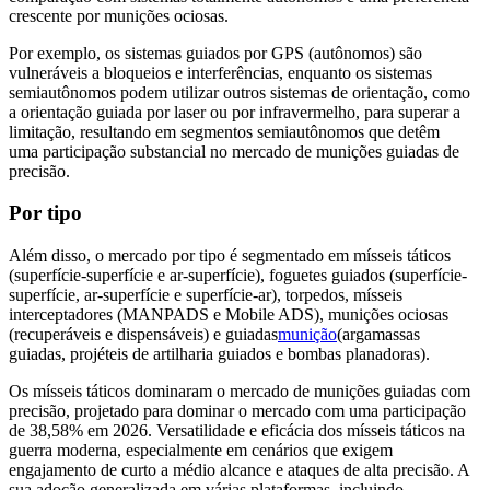
crescente por munições ociosas.
Por exemplo, os sistemas guiados por GPS (autônomos) são
vulneráveis ​​a bloqueios e interferências, enquanto os sistemas
semiautônomos podem utilizar outros sistemas de orientação, como
a orientação guiada por laser ou por infravermelho, para superar a
limitação, resultando em segmentos semiautônomos que detêm
uma participação substancial no mercado de munições guiadas de
precisão.
Por tipo
Além disso, o mercado por tipo é segmentado em mísseis táticos
(superfície-superfície e ar-superfície), foguetes guiados (superfície-
superfície, ar-superfície e superfície-ar), torpedos, mísseis
interceptadores (MANPADS e Mobile ADS), munições ociosas
(recuperáveis ​​e dispensáveis) e guiadas
munição
(argamassas
guiadas, projéteis de artilharia guiados e bombas planadoras).
Os mísseis táticos dominaram o mercado de munições guiadas com
precisão, projetado para dominar o mercado com uma participação
de 38,58% em 2026. Versatilidade e eficácia dos mísseis táticos na
guerra moderna, especialmente em cenários que exigem
engajamento de curto a médio alcance e ataques de alta precisão. A
sua adoção generalizada em várias plataformas, incluindo