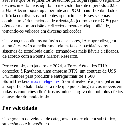
Prevê-se que os segmentos de tecnologia dupla sejam o segmento
de crescimento mais rápido no mercado durante o período 2025-
2032. A tecnologia dupla permite aos PGM maior flexibilidade e
eficácia em diversos ambientes operacionais. Esses sistemas
combinam vários métodos de orientação (como laser e GPS) para
oferecer maior precisão de direcionamento e adaptabilidade,
tornando-os valiosos em diversas aplicações.
Os avanços contínuos na fusão de sensores, IA e aprendizagem
automática estão a melhorar ainda mais as capacidades dos
sistemas de tecnologia dupla, tornando-os mais fiáveis ​​e eficazes,
de acordo com a Polaris Market Research.
Por exemplo, em janeiro de 2024, a Força Aérea dos EUA
concedeu à Raytheon, uma empresa RTX, um contrato de US$
345 milhões para produzir e entregar mais de 1.500
StormBreaker
armas inteligentes
. StormBreaker é a principal arma
ar-superfície habilitada para rede que pode atingir alvos móveis em
todas as condições climáticas usando sua ogiva de múltiplos efeitos
e buscador de modo triplo.
Por velocidade
O segmento de velocidade categoriza o mercado em subsônico,
supersônico e hipersônico.