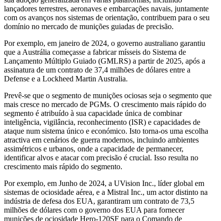
lançadores terrestres, aeronaves e embarcações navais, juntamente
com os avanços nos sistemas de orientação, contribuem para o seu
domínio no mercado de munições guiadas de precisão.
Por exemplo, em janeiro de 2024, o governo australiano garantiu
que a Austrália começasse a fabricar mísseis do Sistema de
Lançamento Múltiplo Guiado (GMLRS) a partir de 2025, após a
assinatura de um contrato de 37,4 milhões de dólares entre a
Defense e a Lockheed Martin Australia.
Prevê-se que o segmento de munições ociosas seja o segmento que
mais cresce no mercado de PGMs. O crescimento mais rápido do
segmento é atribuído à sua capacidade única de combinar
inteligência, vigilância, reconhecimento (ISR) e capacidades de
ataque num sistema único e económico. Isto torna-os uma escolha
atractiva em cenários de guerra modernos, incluindo ambientes
assimétricos e urbanos, onde a capacidade de permanecer,
identificar alvos e atacar com precisão é crucial. Isso resulta no
crescimento mais rápido do segmento.
Por exemplo, em Junho de 2024, a UVision Inc., líder global em
sistemas de ociosidade aérea, e a Mistral Inc., um actor distinto na
indústria de defesa dos EUA, garantiram um contrato de 73,5
milhões de dólares com o governo dos EUA para fornecer
munições de ociosidade Hero-120SF para o Comando de