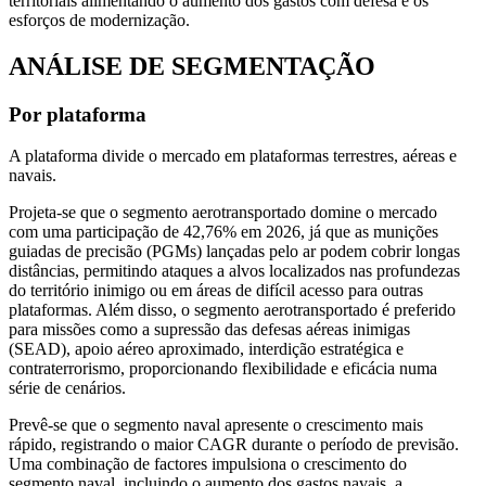
territoriais alimentando o aumento dos gastos com defesa e os
esforços de modernização.
ANÁLISE DE SEGMENTAÇÃO
Por plataforma
A plataforma divide o mercado em plataformas terrestres, aéreas e
navais.
Projeta-se que o segmento aerotransportado domine o mercado
com uma participação de 42,76% em 2026, já que as munições
guiadas de precisão (PGMs) lançadas pelo ar podem cobrir longas
distâncias, permitindo ataques a alvos localizados nas profundezas
do território inimigo ou em áreas de difícil acesso para outras
plataformas. Além disso, o segmento aerotransportado é preferido
para missões como a supressão das defesas aéreas inimigas
(SEAD), apoio aéreo aproximado, interdição estratégica e
contraterrorismo, proporcionando flexibilidade e eficácia numa
série de cenários.
Prevê-se que o segmento naval apresente o crescimento mais
rápido, registrando o maior CAGR durante o período de previsão.
Uma combinação de factores impulsiona o crescimento do
segmento naval, incluindo o aumento dos gastos navais, a