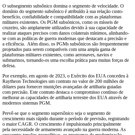
O subsegmento subsônico domina o segmento de velocidade. O
domínio do segmento subsônico é atribuído à sua relação custo-
benefício, confiabilidade e compatibilidade com as plataformas
militares existentes. Os PGM subsónicos, como os mísseis de
cruzeiro, são amplamente utilizados devido à sua capacidade de
realizar ataques precisos com danos colaterais mínimos, alinhando-
se com as políticas de guerra modernas que destacam a precisão e
a eficiência. Além disso, os PGMs subsônicos são frequentemente
projetados para serem compatíveis com uma ampla gama de
plataformas militares existentes, como aeronaves, navios e
submarinos, tornando-os uma escolha prática para muitas forças de
defesa.
Por exemplo, em agosto de 2023, o Exército dos EUA concedeu à
Raytheon Technologies um contrato no valor de 200 milhões de
dólares para fornecer munições avançadas de artilharia guiadas
com precisão. Este contrato destaca o compromisso contínuo de
melhorar as capacidades de artilharia terrestre dos EUA através de
modernos sistemas PGM.
Prevê-se que o segmento supersônico seja o segmento de
crescimento mais rápido durante o período de previsão, registrando
o maior CAGR. O crescimento é impulsionado principalmente
pela necessidade de armamento avançado na guerra moderna. As
crescentes tensões geopolíticas, os programas de modernização