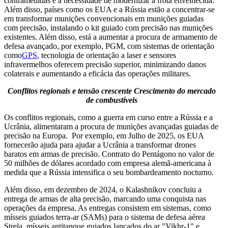
contramedidas e a necessidade de modernizar a frota envelhecida.
Além disso, países como os EUA e a Rússia estão a concentrar-se
em transformar munições convencionais em munições guiadas
com precisão, instalando o kit guiado com precisão nas munições
existentes. Além disso, está a aumentar a procura de armamento de
defesa avançado, por exemplo, PGM, com sistemas de orientação
como
GPS
, tecnologia de orientação a laser e sensores
infravermelhos oferecem precisão superior, minimizando danos
colaterais e aumentando a eficácia das operações militares.
Conflitos regionais e tensão crescente
Crescimento do mercado
de combustíveis
Os conflitos regionais, como a guerra em curso entre a Rússia e a
Ucrânia, alimentaram a procura de munições avançadas guiadas de
precisão na Europa. Por exemplo, em Julho de 2025, os EUA
fornecerão ajuda para ajudar a Ucrânia a transformar drones
baratos em armas de precisão. Contrato do Pentágono no valor de
50 milhões de dólares acordado com empresa alemã-americana à
medida que a Rússia intensifica o seu bombardeamento nocturno.
Além disso, em dezembro de 2024, o Kalashnikov concluiu a
entrega de armas de alta precisão, marcando uma conquista nas
operações da empresa. As entregas consistem em sistemas, como
mísseis guiados terra-ar (SAMs) para o sistema de defesa aérea
Strela, mísseis antitanque guiados lançados do ar "Vikhr-1" e