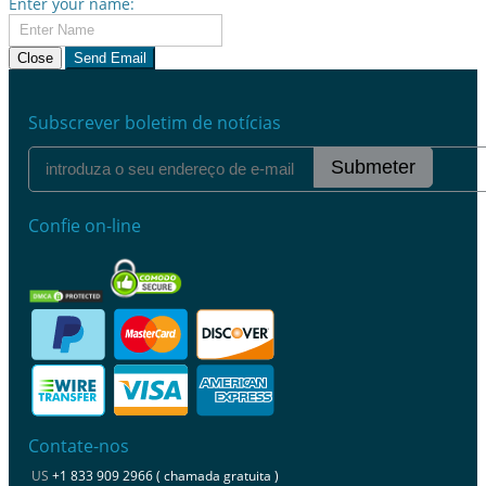
Enter your name:
Close
Send Email
Subscrever boletim de notícias
Submeter
Confie on-line
Contate-nos
US
+1 833 909 2966 ( chamada gratuita )