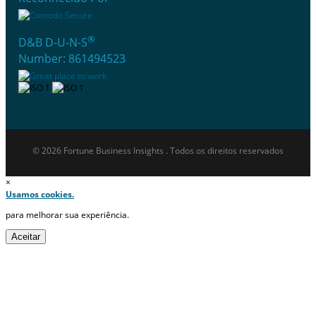
®
D&B D-U-N-S
Number: 861494523
© 2026 Fortune Business Insights . Todos os direitos reservados
×
Usamos cookies.
para melhorar sua experiência.
Aceitar