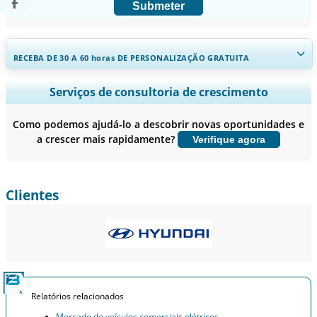
Submeter
RECEBA DE 30 A 60
horas
DE PERSONALIZAÇÃO GRATUITA
Ampliar a cobertura regional e por país, Análise de segmentos,
Serviços de consultoria de crescimento
Perfis de empresas, Benchmarking competitivo, e insights sobre o
usuário final.
Como podemos ajudá-lo a descobrir novas oportunidades e
a crescer mais rapidamente?
Verifique agora
Personalizar agora
Clientes
Relatórios relacionados
Mercado de veículos comerciais elétricos