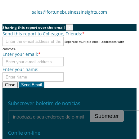
sales@fortunebusinessinsights.com
Sharing this report over the email
×
Send this report to Colleague, Friends:
*
Separate multiple email addresses with
commas.
Enter your email:
*
Enter your name:
Close
Send Email
Subscrever boletim de notícias
Submeter
Confie on-line