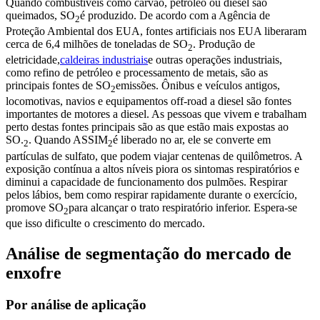
Quando combustíveis como carvão, petróleo ou diesel são
queimados, SO
é produzido. De acordo com a Agência de
2
Proteção Ambiental dos EUA, fontes artificiais nos EUA liberaram
cerca de 6,4 milhões de toneladas de SO
. Produção de
2
eletricidade,
caldeiras industriais
e outras operações industriais,
como refino de petróleo e processamento de metais, são as
principais fontes de SO
emissões. Ônibus e veículos antigos,
2
locomotivas, navios e equipamentos off-road a diesel são fontes
importantes de motores a diesel. As pessoas que vivem e trabalham
perto destas fontes principais são as que estão mais expostas ao
SO.
. Quando ASSIM
é liberado no ar, ele se converte em
2
2
partículas de sulfato, que podem viajar centenas de quilômetros. A
exposição contínua a altos níveis piora os sintomas respiratórios e
diminui a capacidade de funcionamento dos pulmões. Respirar
pelos lábios, bem como respirar rapidamente durante o exercício,
promove SO
para alcançar o trato respiratório inferior. Espera-se
2
que isso dificulte o crescimento do mercado.
Análise de segmentação do mercado de
enxofre
Por análise de aplicação