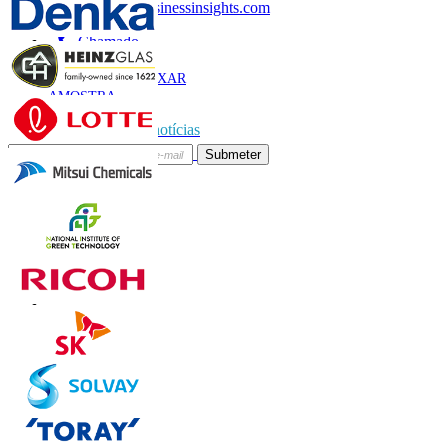
sales@fortunebusinessinsights.com
Chamado
E-mail
BAIXAR
AMOSTRA
Subscrever boletim de notícias
Submeter
Confie on-line