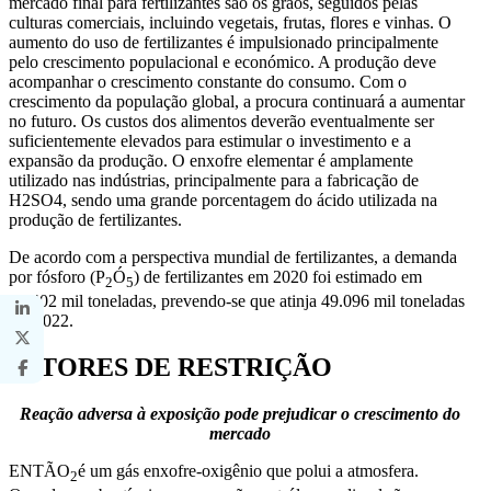
mercado final para fertilizantes são os grãos, seguidos pelas
culturas comerciais, incluindo vegetais, frutas, flores e vinhas. O
aumento do uso de fertilizantes é impulsionado principalmente
pelo crescimento populacional e económico. A produção deve
acompanhar o crescimento constante do consumo. Com o
crescimento da população global, a procura continuará a aumentar
no futuro. Os custos dos alimentos deverão eventualmente ser
suficientemente elevados para estimular o investimento e a
expansão da produção. O enxofre elementar é amplamente
utilizado nas indústrias, principalmente para a fabricação de
H2SO4, sendo uma grande porcentagem do ácido utilizada na
produção de fertilizantes.
De acordo com a perspectiva mundial de fertilizantes, a demanda
por fósforo (P
Ó
) de fertilizantes em 2020 foi estimado em
2
5
47.402 mil toneladas, prevendo-se que atinja 49.096 mil toneladas
em 2022.
FATORES DE RESTRIÇÃO
Reação adversa à exposição pode prejudicar o crescimento do
mercado
ENTÃO
é um gás enxofre-oxigênio que polui a atmosfera.
2