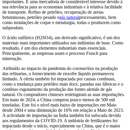
importantes. É uma mercadoria de considerável interesse devido à
sua relevância para as economias industriais e à relativa facilidade
de transporte. Refino de petróleo, recuperação de areias
betuminosas, petróleo pesado e
gás natural
processamento, bem
como instalações de coque e metalurgia, todas o produzem como
subproduto.
O ácido sulfúrico (H2SO4), um derivado significativo, é um dos
materiais mais importantes utilizados nas indústrias de base. Como
resultado, é um dos elementos industriais mais essenciais.
Principalmente, as empresas usam o processo Frasch para
mineração.
Atribuído ao impacto da pandemia do coronavírus na produção
das refinarias, o fornecimento de enxofre líquido permaneceu
limitado. A oferta também foi impactada por causas contínuas,
como a mudança para petróleo mais doce, paradas nas fábricas e o
contínuo esgotamento da produção das fontes alemãs de gás
natural. Os compradores chineses restringiram as suas importações.
Em maio de 2024, a China comprou pouco menos de 500 mil
toneladas. Este foi o nível mais baixo de importações em Maio
desde 2004 e uma diminuição de 16% em relação a Maio de 2023.
A actividade de importação na Índia também foi sufocada devido
aos regulamentos da COVID-19. A indústria de fertilizantes foi
impactada desde o início, especialmente na China, que é o maior