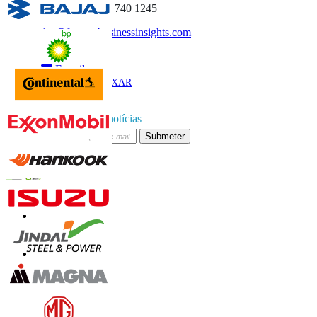
(APAC) +91 744 740 1245
sales@fortunebusinessinsights.com
Chamado
E-mail
BAIXAR
AMOSTRA
Subscrever boletim de notícias
Submeter
Confie on-line