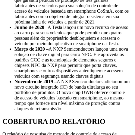
que garantiu pedidos de produção de três grandes
fabricantes de veículos para sua solução de controle de
acesso de veículos baseada em smartphone CoSmA, com os
fabricantes com o objetivo de integrar o sistema em sua
próxima linha de veículos a partir de 2021.
Junho de 2020
– A Tesla lançou um novo recurso de acesso
ao carro para seus veículos que pode permitir que quatro
pessoas além do proprietário desbloqueiem e acessem o
veículo por meio do aplicativo de smartphone da Tesla.
Março de 2020 –
A NXP Semiconductors lançou uma nova
solução de chave digital para carro NFC. Ele aproveita os
padrões CCC e as tecnologias de elementos seguros e
chipsets NFC da NXP para permitir que porta-chaves,
smartphones e outros dispositivos autentiquem e acessem
veículos com segurança usando chaves digitais.
Novembro de 2019 –
A NXP Semiconductors adicionou um
novo circuito integrado (IC) de banda ultralarga ao seu
portfólio de produtos. O novo chip UWB oferece controle
de acesso de veículos baseado em smartphone, ao mesmo
tempo que fornece um nível máximo de proteção contra
ataques de retransmissão.
COBERTURA DO RELATÓRIO
O relatório de pesquisa de mercado de controle de acesso de