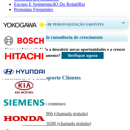
Escopo E SegmentaçãO Do RelatóRio
Perguntas Frequentes
RECEBA DE 30 A 60
horas
DE PERSONALIZAÇÃO GRATUITA
Ampliar a cobertura regional e por país, Análise de segmentos, Perfis de
Serviços de consultoria de crescimento
empresas, Benchmarking competitivo, e insights sobre o usuário final.
Como podemos ajudá-lo a descobrir novas oportunidades e a crescer
Personalizar agora
Verifique agora
mais rapidamente?
Automotivo e transporte Clientes
Entre em contacto connosco
US
+1 833 909 2966 (chamada gratuita)
UK
+44 808 502 0280 (chamada gratuita)