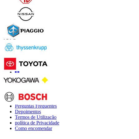
Contate-nos
US
+1 833 909 2966 ( chamada gratuita )
UK
+44 808 502 0280 (chamada gratuita )
APAC
+91 744 740 1245
sales@fortunebusinessinsights.com
Conecte-se conosco
Informações
Perguntas Frequentes
Depoimentos
Termos de Utilização
política de Privacidade
Como encomendar