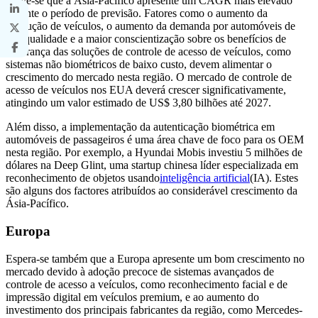
Prevê-se que a Ásia-Pacífico apresente um CAGR mais elevado
durante o período de previsão. Fatores como o aumento da
produção de veículos, o aumento da demanda por automóveis de
alta qualidade e a maior conscientização sobre os benefícios de
segurança das soluções de controle de acesso de veículos, como
sistemas não biométricos de baixo custo, devem alimentar o
crescimento do mercado nesta região. O mercado de controle de
acesso de veículos nos EUA deverá crescer significativamente,
atingindo um valor estimado de US$ 3,80 bilhões até 2027.
Além disso, a implementação da autenticação biométrica em
automóveis de passageiros é uma área chave de foco para os OEM
nesta região. Por exemplo, a Hyundai Mobis investiu 5 milhões de
dólares na Deep Glint, uma startup chinesa líder especializada em
reconhecimento de objetos usando
inteligência artificial
(IA). Estes
são alguns dos factores atribuídos ao considerável crescimento da
Ásia-Pacífico.
Europa
Espera-se também que a Europa apresente um bom crescimento no
mercado devido à adoção precoce de sistemas avançados de
controle de acesso a veículos, como reconhecimento facial e de
impressão digital em veículos premium, e ao aumento do
investimento dos principais fabricantes da região, como Mercedes-