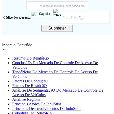
Código de segurança
Submeter
Ir para o Conteúdo
Resumo Do RelatóRio
ConclusõEs Do Mercado De Controle De Acesso De
VeíCulos
TendêNcias Do Mercado De Controle De Acesso De
VeíCulos
Fatores De ConduçãO
Fatores De RestriçãO
AnáLise De SegmentaçãO Do Mercado De Controle De
Acesso De VeíCulos
AnáLise Regional
Principais Atores Da IndúStria
Principais Desenvolvimentos Da IndúStria:
Cobertura Do RelatóRio