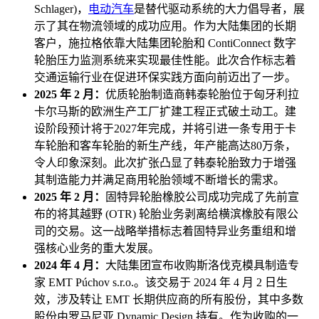
Schlager)，
电动汽车
是替代驱动系统的大力倡导者，展
示了其在物流领域的成功应用。作为大陆集团的长期
客户，施拉格依靠大陆集团轮胎和 ContiConnect 数字
轮胎压力监测系统来实现最佳性能。此次合作标志着
交通运输行业在促进环保实践方面向前迈出了一步。
2025 年 2 月：
优质轮胎制造商韩泰轮胎位于匈牙利拉
卡尔马斯的欧洲生产工厂扩建工程正式破土动工。建
设阶段预计将于2027年完成，并将引进一条专用于卡
车轮胎和客车轮胎的新生产线，年产能高达80万条，
令人印象深刻。此次扩张凸显了韩泰轮胎致力于增强
其制造能力并满足商用轮胎领域不断增长的需求。
2025 年 2 月：
固特异轮胎橡胶公司成功完成了先前宣
布的将其越野 (OTR) 轮胎业务剥离给横滨橡胶有限公
司的交易。这一战略举措标志着固特异业务重组和增
强核心业务的重大发展。
2024 年 4 月：
大陆集团宣布收购斯洛伐克模具制造专
家 EMT Púchov s.r.o.。该交易于 2024 年 4 月 2 日生
效，涉及转让 EMT 长期供应商的所有股份，其中多数
股份由罗马尼亚 Dynamic Design 持有。作为收购的一