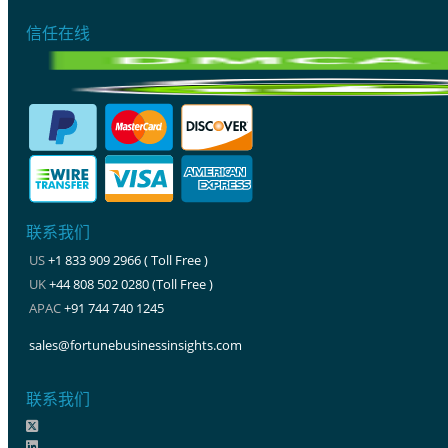
信任在线
联系我们
US
+1 833 909 2966 ( Toll Free )
UK
+44 808 502 0280 (Toll Free )
APAC
+91 744 740 1245
sales@fortunebusinessinsights.com
联系我们