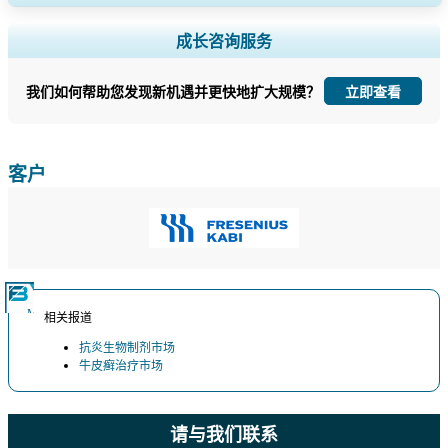
扩大区域和国家覆盖范围， 细分市场分析， 公司简介， 竞争基准分析，
成长咨询服务
以及最终用户洞察。
我们如何帮助您发现新机遇并更快地扩大规模？
立即查看
立即定制
客户
相关报道
抗炎生物制剂市场
牛皮癣治疗市场
请与我们联系