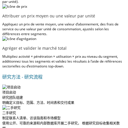
par unité).
Attribuer un prix moyen ou une valeur par unité
Appliquez un prix de vente moyen, une valeur d’abonnement, des frais de
service ou une valeur par unité de consommation, ajustés selon les
différences entre segments.
Agréger et valider le marché total
Multipliez activité × pénétration × utilisation × prix au niveau du segment,
additionnez tous les segments et validez les résultats à l’aide de références
sectorielles ou d’estimations top-down.
研究方法 - 研究流程
项目启动
研究团队组建
明确定义目标、范围、方法、时间表和交付成果
二手研究
制定联系人清单、访谈指南和市场模型
使用公开、可靠的来源和内部数据库开展二手研究， 根据研究目标收集相关数