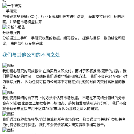
据
一手研究
与关键意见领袖 (KOL)、行业专家和相关方进行访谈， 获取支持研究目标的洞
察，并验证市场模型估算
分析与报告
分析通过二手和一手研究收集的数据，编写报告， 提供与目标一致的结论和建
议， 由内部行业专家完成
我们与其他公司的不同之处
我们精心研究的现成报告
在购买后立即交付
，而对于即将推出/更新的报告，我
们需要充足的时间， 以确保我们遵循严格的研究方法。
我们不会在24至48小时
内编写报告
， 因为任何可信的公司都不可能在如此短的时间内交付高质量的报
告。
我们使用详细的自下而上的方法来估算市场数据。 市场在不同细分领域的分布
会在区域/国家层面上根据各种市场动态、趋势和发展情况进行分析。
我们不会
将全球分布直接应用于区域/国家市场
因为那缺乏深入的研究。
我们通过各种市场模型/方法估算的所有市场数据，都会通过与关键利益相关者
的付费访谈进行验证。
我们不会仅依赖案头研究资料来编写报告。