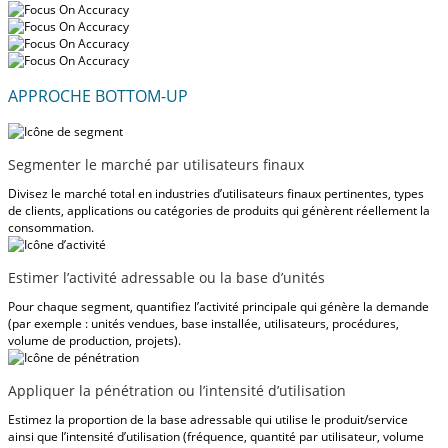
APPROCHE BOTTOM-UP
Segmenter le marché par utilisateurs finaux
Divisez le marché total en industries d’utilisateurs finaux pertinentes, types
de clients, applications ou catégories de produits qui génèrent réellement la
consommation.
Estimer l’activité adressable ou la base d’unités
Pour chaque segment, quantifiez l’activité principale qui génère la demande
(par exemple : unités vendues, base installée, utilisateurs, procédures,
volume de production, projets).
Appliquer la pénétration ou l’intensité d’utilisation
Estimez la proportion de la base adressable qui utilise le produit/service
ainsi que l’intensité d’utilisation (fréquence, quantité par utilisateur, volume