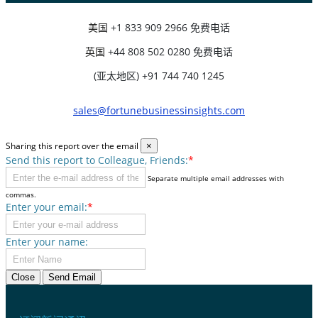
美国
+1 833 909 2966 免费电话
英国
+44 808 502 0280 免费电话
(亚太地区) +91 744 740 1245
sales@fortunebusinessinsights.com
Sharing this report over the email
×
Send this report to Colleague, Friends:
*
Separate multiple email addresses with
commas.
Enter your email:
*
Enter your name:
Close
Send Email