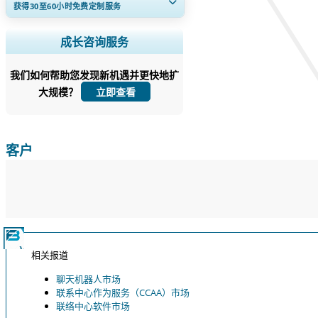
获得30至60
小时
免费定制服务
扩大区域和国家覆盖范围， 细分市场分
成长咨询服务
析， 公司简介， 竞争基准分析， 以及最
终用户洞察。
我们如何帮助您发现新机遇并更快地扩
大规模？
立即定制
立即查看
客户
相关报道
聊天机器人市场
联系中心作为服务（CCAA）市场
联络中心软件市场