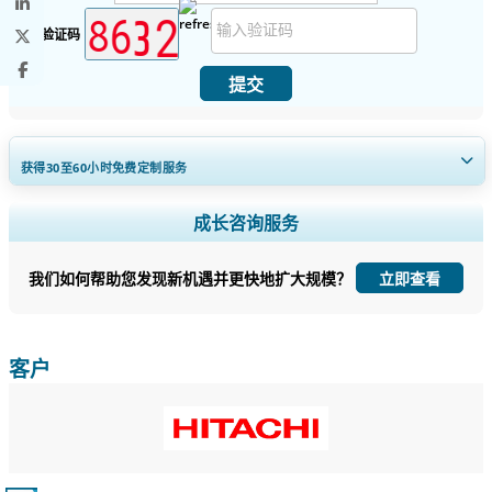
安全验证码
提交
获得30至60
小时
免费定制服务
扩大区域和国家覆盖范围， 细分市场分析， 公司简介， 竞争基准分析，
成长咨询服务
以及最终用户洞察。
我们如何帮助您发现新机遇并更快地扩大规模？
立即查看
立即定制
客户