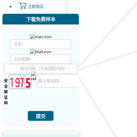
立即购买
下载免费样本
安
全
验
证
码
提交