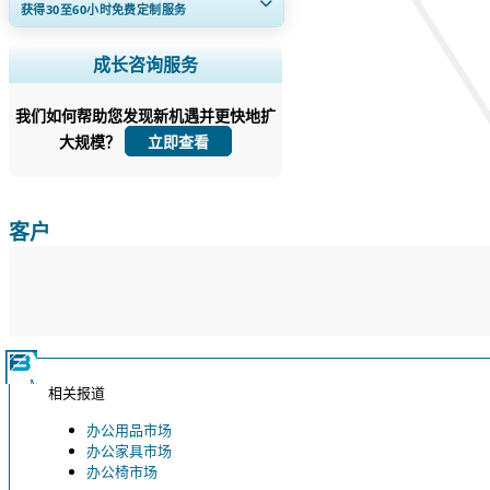
获得30至60
小时
免费定制服务
扩大区域和国家覆盖范围， 细分市场分
成长咨询服务
析， 公司简介， 竞争基准分析， 以及最
终用户洞察。
我们如何帮助您发现新机遇并更快地扩
大规模？
立即定制
立即查看
客户
相关报道
办公用品市场
办公家具市场
办公椅市场