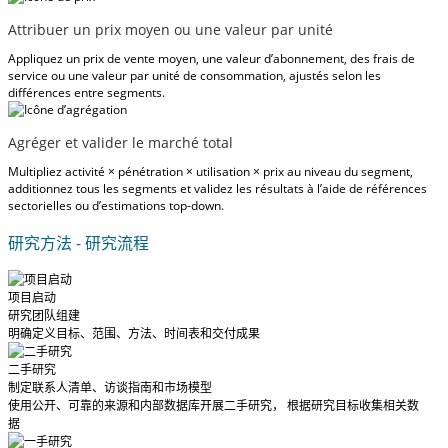
Attribuer un prix moyen ou une valeur par unité
Appliquez un prix de vente moyen, une valeur d’abonnement, des frais de
service ou une valeur par unité de consommation, ajustés selon les
différences entre segments.
Agréger et valider le marché total
Multipliez activité × pénétration × utilisation × prix au niveau du segment,
additionnez tous les segments et validez les résultats à l’aide de références
sectorielles ou d’estimations top-down.
研究方法 - 研究流程
项目启动
研究团队组建
明确定义目标、范围、方法、时间表和交付成果
二手研究
制定联系人清单、访谈指南和市场模型
使用公开、可靠的来源和内部数据库开展二手研究， 根据研究目标收集相关数
据