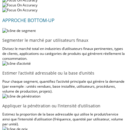
APPROCHE BOTTOM-UP
Segmenter le marché par utilisateurs finaux
Divisez le marché total en industries d’utilisateurs finaux pertinentes, types
de clients, applications ou catégories de produits qui génèrent réellement la
consommation.
Estimer l’activité adressable ou la base d’unités
Pour chaque segment, quantifiez l’activité principale qui génère la demande
(par exemple : unités vendues, base installée, utilisateurs, procédures,
volume de production, projets).
Appliquer la pénétration ou l’intensité d’utilisation
Estimez la proportion de la base adressable qui utilise le produit/service
ainsi que l’intensité d’utilisation (fréquence, quantité par utilisateur, volume
par unité).