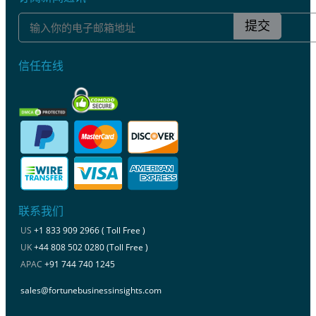
提交
信任在线
联系我们
US
+1 833 909 2966 ( Toll Free )
UK
+44 808 502 0280 (Toll Free )
APAC
+91 744 740 1245
sales@fortunebusinessinsights.com