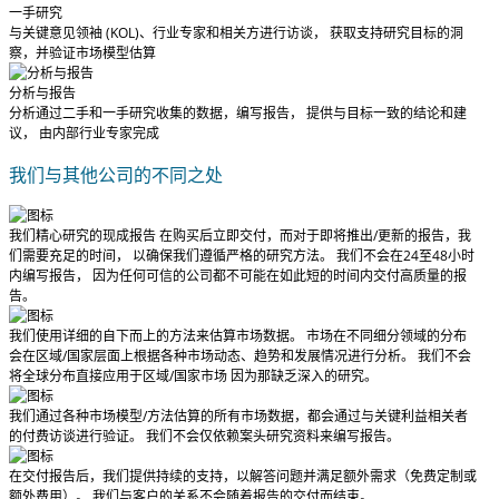
一手研究
与关键意见领袖 (KOL)、行业专家和相关方进行访谈， 获取支持研究目标的洞
察，并验证市场模型估算
分析与报告
分析通过二手和一手研究收集的数据，编写报告， 提供与目标一致的结论和建
议， 由内部行业专家完成
我们与其他公司的不同之处
我们精心研究的现成报告
在购买后立即交付
，而对于即将推出/更新的报告，我
们需要充足的时间， 以确保我们遵循严格的研究方法。
我们不会在24至48小时
内编写报告
， 因为任何可信的公司都不可能在如此短的时间内交付高质量的报
告。
我们使用详细的自下而上的方法来估算市场数据。 市场在不同细分领域的分布
会在区域/国家层面上根据各种市场动态、趋势和发展情况进行分析。
我们不会
将全球分布直接应用于区域/国家市场
因为那缺乏深入的研究。
我们通过各种市场模型/方法估算的所有市场数据，都会通过与关键利益相关者
的付费访谈进行验证。
我们不会仅依赖案头研究资料来编写报告。
在交付报告后，我们提供持续的支持，以解答问题并满足额外需求（免费定制或
额外费用）。
我们与客户的关系不会随着报告的交付而结束。