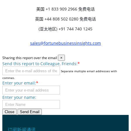
美国
+1 833 909 2966 免费电话
英国
+44 808 502 0280 免费电话
(亚太地区) +91 744 740 1245
sales@fortunebusinessinsights.com
Sharing this report over the email
×
Send this report to Colleague, Friends:
*
Separate multiple email addresses with
commas.
Enter your email:
*
Enter your name:
Close
Send Email
订阅新闻通讯