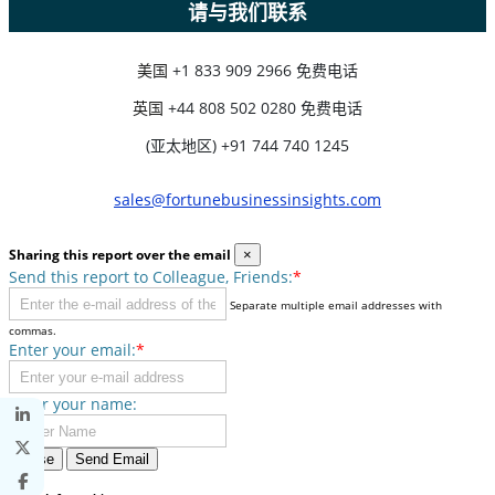
请与我们联系
美国
+1 833 909 2966 免费电话
英国
+44 808 502 0280 免费电话
(亚太地区) +91 744 740 1245
sales@fortunebusinessinsights.com
Sharing this report over the email
×
Send this report to Colleague, Friends:
*
Separate multiple email addresses with
commas.
Enter your email:
*
Enter your name:
Close
Send Email