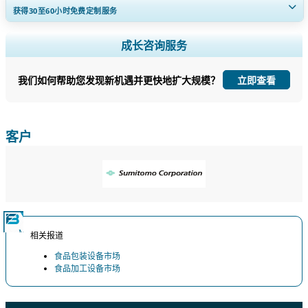
获得30至60
小时
免费定制服务
扩大区域和国家覆盖范围， 细分市场分析， 公司简介， 竞争基准分析，
成长咨询服务
以及最终用户洞察。
我们如何帮助您发现新机遇并更快地扩大规模？
立即查看
立即定制
客户
相关报道
食品包装设备市场
食品加工设备市场