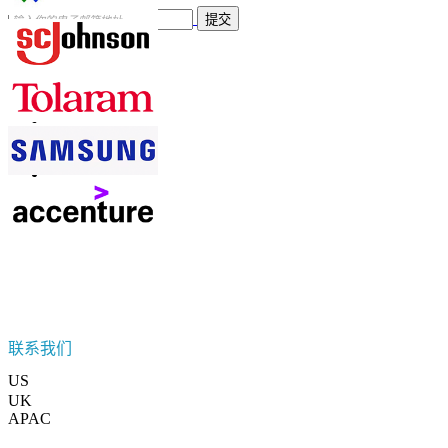
提交
信任在线
联系我们
US
+1 833 909 2966 ( Toll Free )
UK
+44 808 502 0280 (Toll Free )
APAC
+91 744 740 1245
sales@fortunebusinessinsights.com