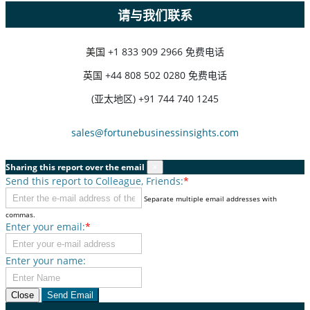
请与我们联系
美国
+1 833 909 2966 免费电话
英国
+44 808 502 0280 免费电话
(亚太地区) +91 744 740 1245
sales@fortunebusinessinsights.com
Sharing this report over the email
×
Send this report to Colleague, Friends:
*
Separate multiple email addresses with
commas.
Enter your email:
*
Enter your name:
Close
Send Email