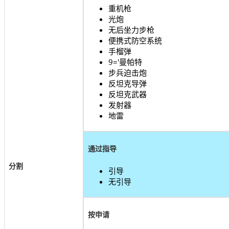
重机枪
光炮
无后坐力步枪
便携式防空系统
手榴弹
9='曼帕特
步兵迫击炮
反坦克导弹
反坦克武器
发射器
地雷
通过指导
分割
引导
无引导
按申请