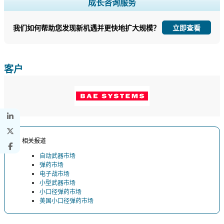
扩大区域和国家覆盖范围， 细分市场分析， 公司简介， 竞争基准分析，
成长咨询服务
以及最终用户洞察。
我们如何帮助您发现新机遇并更快地扩大规模？
立即查看
立即定制
客户
相关报道
自动武器市场
弹药市场
电子战市场
小型武器市场
小口径弹药市场
美国小口径弹药市场