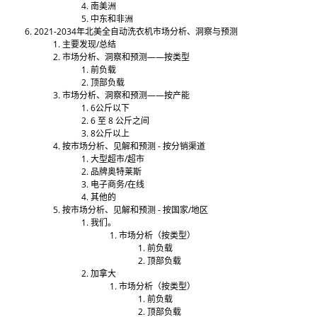
南美洲
中东和非洲
2021-2034年北美全自动洗衣机市场分析、洞察与预测
主要发现/总结
市场分析、洞察和预测——按类型
前负载
顶部负载
市场分析、洞察和预测——按产能
6公斤以下
6 至 8 公斤之间
8公斤以上
按市场分析、见解和预测 - 按分销渠道
大型超市/超市
品牌奥特莱斯
电子商务/在线
其他的
按市场分析、见解和预测 - 按国家/地区
我们。
市场分析（按类型）
前负载
顶部负载
加拿大
市场分析（按类型）
前负载
顶部负载