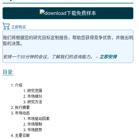
下载免费样本
立即购买
我们将根据您的研究目标定制报告，帮助您获得竞争优势，并做出明
智的决策。
安排一个30分钟的会议，了解我们的咨询能力。 –
立即安排
目录:
介绍
研究范围
市场细分
研究方法
执行摘要
市场动态
市场驱动因素
市场限制
市场趋势
主要见解