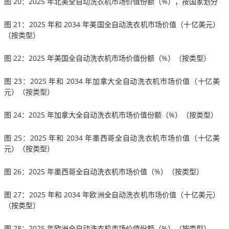
图 20：2025 年北美全自动洗衣机市场价值份额（%），按国家划分
图 21：2025 年和 2034 年美国全自动洗衣机市场价值（十亿美元）
（按类型）
图 22：2025 年美国全自动洗衣机市场价值份额（%）（按类型）
图 23：2025 年和 2034 年加拿大全自动洗衣机市场价值（十亿美
元）（按类型）
图 24：2025 年加拿大全自动洗衣机市场价值份额（%）（按类型）
图 25：2025 年和 2034 年墨西哥全自动洗衣机市场价值（十亿美
元）（按类型）
图 26：2025 年墨西哥全自动洗衣机市场价值（%）（按类型）
图 27：2025 年和 2034 年欧洲全自动洗衣机市场价值（十亿美元）
（按类型）
图 28：2025 年欧洲全自动洗衣机市场价值份额（%）（按类型）