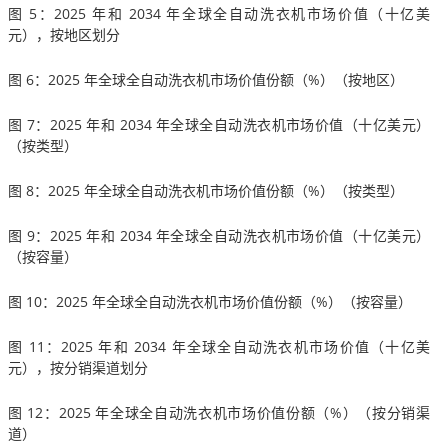
图 5：2025 年和 2034 年全球全自动洗衣机市场价值（十亿美
元），按地区划分
图 6：2025 年全球全自动洗衣机市场价值份额（%）（按地区）
图 7：2025 年和 2034 年全球全自动洗衣机市场价值（十亿美元）
（按类型）
图 8：2025 年全球全自动洗衣机市场价值份额（%）（按类型）
图 9：2025 年和 2034 年全球全自动洗衣机市场价值（十亿美元）
（按容量）
图 10：2025 年全球全自动洗衣机市场价值份额（%）（按容量）
图 11：2025 年和 2034 年全球全自动洗衣机市场价值（十亿美
元），按分销渠道划分
图 12：2025 年全球全自动洗衣机市场价值份额（%）（按分销渠
道）