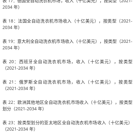
表 17：德国全自动洗衣机市场，收入（十亿美元），按类型（2021-
2034 年）
表 18：法国全自动洗衣机市场收入（十亿美元），按类型（2021-
2034 年）
表 19：意大利全自动洗衣机市场收入（十亿美元），按类型（2021-
2034 年）
表 20：西班牙全自动洗衣机市场，收入（十亿美元），按类型
（2021-2034 年）
表 21：俄罗斯全自动洗衣机市场，收入（十亿美元），按类型
（2021-2034 年）
表 22：欧洲其他地区全自动洗衣机市场收入（十亿美元），按类型
划分（2021-2034 年）
表 23：按类型划分的亚太地区全自动洗衣机市场收入（十亿美元）
（2021-2034 年）