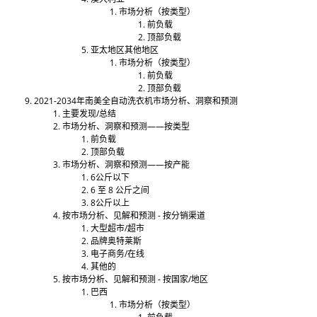
市场分析（按类型）
前负载
顶部负载
亚太地区其他地区
市场分析（按类型）
前负载
顶部负载
2021-2034年南美全自动洗衣机市场分析、洞察和预测
主要发现/总结
市场分析、洞察和预测——按类型
前负载
顶部负载
市场分析、洞察和预测——按产能
6公斤以下
6 至 8 公斤之间
8公斤以上
按市场分析、见解和预测 - 按分销渠道
大型超市/超市
品牌奥特莱斯
电子商务/在线
其他的
按市场分析、见解和预测 - 按国家/地区
巴西
市场分析（按类型）