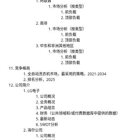
阿联酋
市场分析（按类型）
前负载
顶部负载
南非
市场分析（按类型）
前负载
顶部负载
中东和非洲其他地区
市场分析（按类型）
前负载
顶部负载
竞争格局
全自动洗衣机市场，最采用的策略，2021-2034
排名分析，2025
公司简介
LG电子
公司概况
业务概况
产品组合
财务（公共领域和/或付费数据库中提供的数据）
最新动态
SWOT分析
海尔公司
公司概况