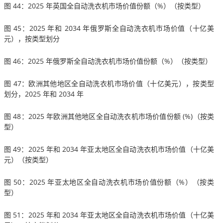
图 44：2025 年英国全自动洗衣机市场价值份额（%）（按类型）
图 45：2025 年和 2034 年俄罗斯全自动洗衣机市场价值（十亿美
元），按类型划分
图 46：2025 年俄罗斯全自动洗衣机市场价值份额（%）（按类型）
图 47：欧洲其他地区全自动洗衣机市场价值（十亿美元），按类型
划分，2025 年和 2034 年
图 48：2025 年欧洲其他地区全自动洗衣机市场价值份额 (%)（按类
型）
图 49：2025 年和 2034 年亚太地区全自动洗衣机市场价值（十亿美
元）（按类型）
图 50：2025 年亚太地区全自动洗衣机市场价值份额（%）（按类
型）
图 51：2025 年和 2034 年亚太地区全自动洗衣机市场价值（十亿美