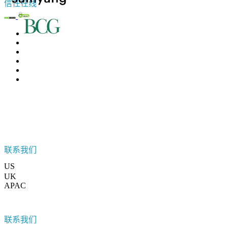
信任在线
联系我们
US
+1 833 909 2966 ( Toll Free )
UK
+44 808 502 0280 (Toll Free )
APAC
+91 744 740 1245
sales@fortunebusinessinsights.com
联系我们