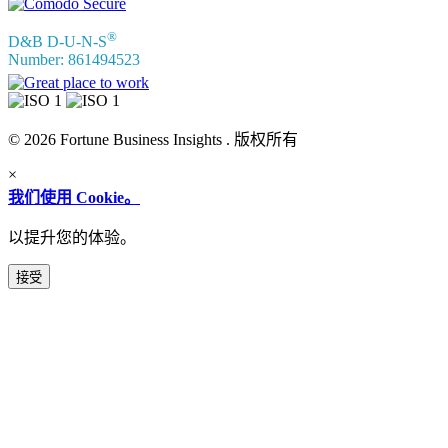
®
D&B D-U-N-S
Number: 861494523
© 2026 Fortune Business Insights . 版权所有
×
我们使用 Cookie。
以提升您的体验。
接受