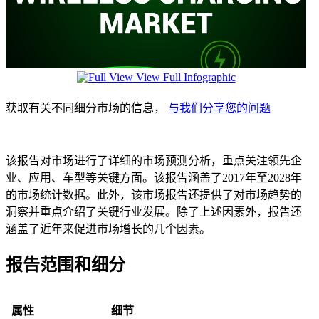
View Full Infographic
获取有关不同细分市场的信息，
与我们分享您的问题
该报告对市场进行了详细的市场预测分析，重点关注领先企
业、应用、车型等关键方面。该报告涵盖了2017年至2028年
的市场统计数据。此外，该市场报告还提供了对市场趋势的
洞察并重点介绍了关键行业发展。除了上述因素外，报告还
涵盖了近年来促进市场增长的几个因素。
报告范围和细分
属性
细节