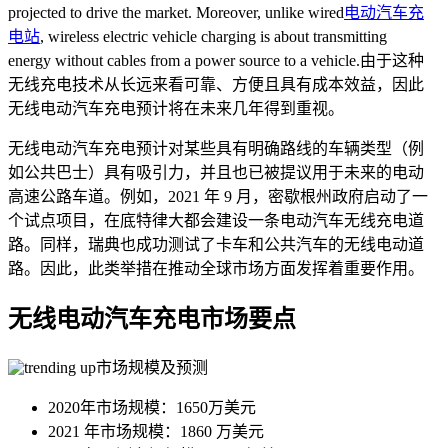
projected to drive the market. Moreover, unlike wired
电动汽车充
电站
, wireless electric vehicle charging is about transmitting
energy without cables from a power source to a vehicle.由于这种
无线充电技术从长远来看可靠、方便且具有成本效益，因此
无线电动汽车充电预计将在未来几年得到重视。
无线电动汽车充电预计对某些具有明确路线的车辆类型（例
如公共巴士）具有吸引力，并且也已被提议用于未来的电动
高速公路车道。例如，2021 年 9 月，密歇根州政府启动了一
个试点项目，在底特律大都会建设一条电动汽车无线充电道
路。同样，瑞典也成功测试了卡车和公共汽车的无线电动道
路。因此，此类举措在推动全球市场方面发挥着重要作用。
无线电动汽车充电市场要点
市场规模及预测
2020年市场规模：1650万美元
2021 年市场规模：1860 万美元