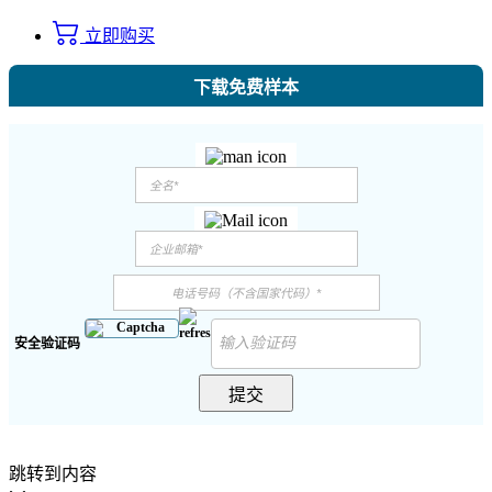
立即购买
下载免费样本
安全验证码
提交
跳转到内容