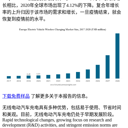
长相比，2020年全球市场出现了4.12%的下降。复合年增长
率的上升归因于该市场的需求和增长，一旦疫情结束，就会
恢复到疫情前的水平。
下载免费样品
了解更多关于本报告的信息。
无线电动汽车充电具有多种优势，包括易于使用、节省时间
和美观。目前，无线电动汽车充电仍处于早期发展阶段。
Rapid technological changes, growing focus on research and
development (R&D) activities, and stringent emission norms are