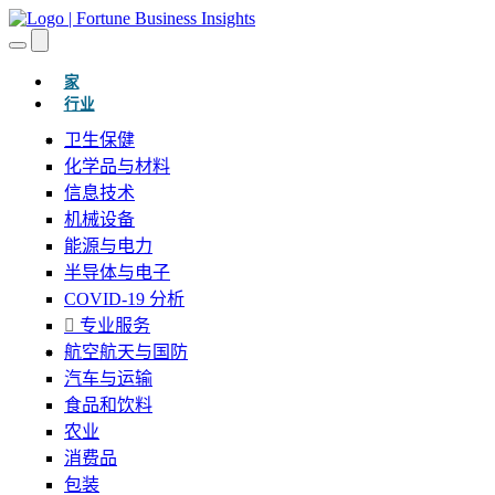
(当前的)
家
行业
卫生保健
化学品与材料
信息技术
机械设备
能源与电力
半导体与电子
COVID-19 分析
专业服务
航空航天与国防
汽车与运输
食品和饮料
农业
消费品
包装