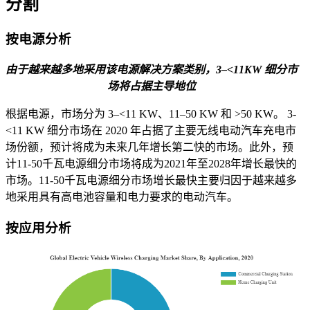
分割
按电源分析
由于越来越多地采用该电源解决方案类别，3–<11KW 细分市
场将占据主导地位
根据电源，市场分为 3–<11 KW、11–50 KW 和 >50 KW。 3-
<11 KW 细分市场在 2020 年占据了主要无线电动汽车充电市
场份额，预计将成为未来几年增长第二快的市场。此外，预
计11-50千瓦电源细分市场将成为2021年至2028年增长最快的
市场。11-50千瓦电源细分市场增长最快主要归因于越来越多
地采用具有高电池容量和电力要求的电动汽车。
按应用分析