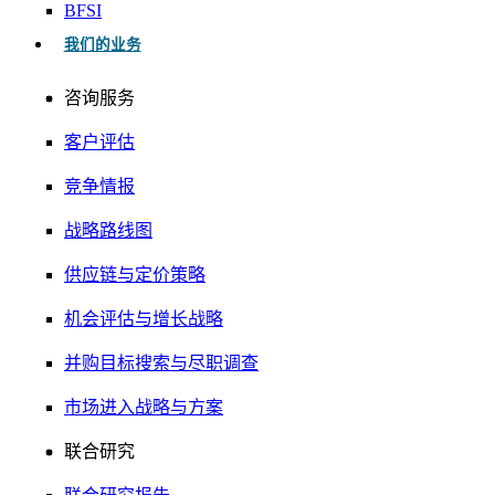
BFSI
我们的业务
咨询服务
客户评估
竞争情报
战略路线图
供应链与定价策略
机会评估与增长战略
并购目标搜索与尽职调查
市场进入战略与方案
联合研究