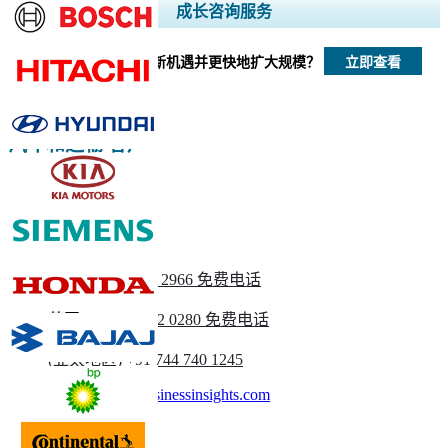
扩大区域和国家覆盖范围， 细分市场分析， 公司简介， 竞争基准分析，
成长咨询服务
以及最终用户洞察。
立即查看
我们如何帮助您发现新机遇并更快地扩大规模？
立即定制
汽车和运输 客户
请与我们联系
美国
+1 833 909 2966 免费电话
英国
+44 808 502 0280 免费电话
(亚太地区) +91 744 740 1245
sales@fortunebusinessinsights.com
称呼