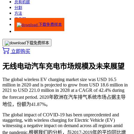
总有机碳
分割
方法
信息图
下载免费样本
下载免费样本
立即购买
无线电动汽车充电市场规模及未来展望
The global wireless EV charging market size was USD 16.5
million in 2020 and is projected to grow from USD 18.6 million in
2021 to USD 221.0 million in 2028 at a CAGR of 42.4% during
the forecast period. 2020年欧洲在汽车排气系统市场占据主导
地位，份额为41.87%。
The global impact of COVID-19 has been unprecedented and
staggering, with wireless charging for Electric Vehicle (EV)
witnessing a negative impact on demand across all regions amid
the pandemic.根据我们的分析，与2017-2019年的平均同比增