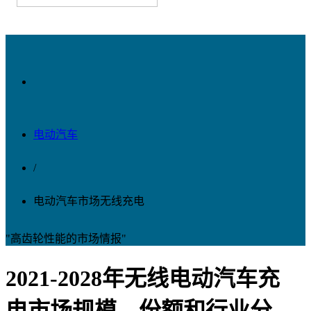
电动汽车
/
电动汽车市场无线充电
"高齿轮性能的市场情报"
2021-2028年无线电动汽车充
电市场规模、份额和行业分