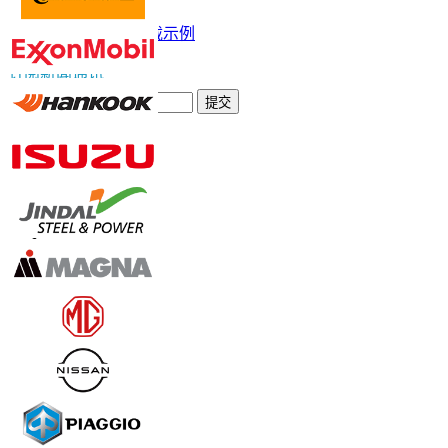
电子邮件
下载示例
订阅新闻通讯
提交
信任在线
联系我们