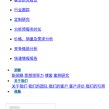
联合研究报告
行业跟踪
定制研究
分析师服务时长
价格、销量及需求分析
竞争格局分析
快速情报报告
洞察
新闻稿
思想领导力
博客
案例研究
关于我们
关于我们
我们的团队
我们的客户
客户评价
我们的引用
接触