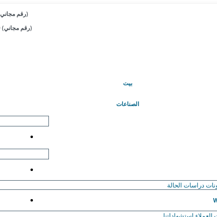
+1 833-909-2966 (رقم مجاني)
+44 808-502-0280 (رقم مجاني)
(حاضِر)
بيت
الصناعات
نات
دراسات الحالة
W
العملاء
استشهاداتنا