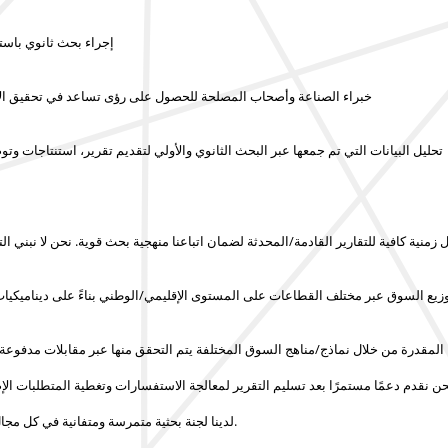
إجراء بحث ثانوي باست
مقابلات مع قادة الرأي الرئيسيين (KOL)، خبراء الصناعة وأصحاب المصلحة للحصول على رؤى تس
تحليل البيانات التي تم جمعها عبر البحث الثانوي والأولي لتقديم تقرير، استنتاجات وت
 زمنية كافية للتقارير القادمة/المحدثة لضمان اتباعنا منهجية بحث قوية.
نحن لا نبني التقارير في
 توزيع السوق عبر مختلف القطاعات على المستوى الإقليمي/الوطني بناءً على ديناميكيا
 المقدرة من خلال نماذج/مناهج السوق المختلفة يتم التحقق منها عبر مقابلات مدفوع
ن نقدم دعمًا مستمرًا بعد تسليم التقرير لمعالجة الاستفسارات وتغطية المتطلبات الإ
لكل تقرير.
لدينا لجنة بحثية متمرسة ومتفانية في كل مجال