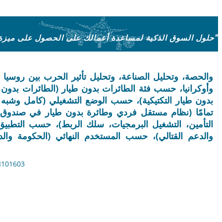
"حلول السوق الذكية لمساعدة أعمالك على الحصول على ميزة على المنافسين"
وأوكرانيا، حسب فئة الطائرات بدون طيار (الطائرات بدون 
بدون طيار التكتيكية)، حسب الوضع التشغيلي (كامل وشب
تمامًا (نظام مستقل فردي وطائرة بدون طيار في صندوق)
التأمين، التشغيل البرمجيات، سلك الربط)، حسب التطبيق 
والدعم القتالي)، حسب المستخدم النهائي (الحكومة والدفا
آخر تحديث: July 20, 2026 | شكل: PDF |معر