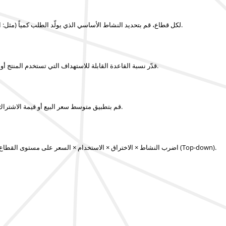
لكل قطاع، قم بتحديد النشاط الأساسي الذي يولّد الطلب كمياً (مثل: الوحدات المباعة، القاعدة المركبة، المستخدمون، الإجراءات، حجم الإنتاج، المشاريع).
قدّر نسبة القاعدة القابلة للاستهداف التي تستخدم المنتج أو الخدمة، إضافةً إلى شدة الاستخدام (التكرار، الكمية لكل مستخدم، الحجم لكل وحدة).
قم بتطبيق متوسط سعر البيع أو قيمة الاشتراك أو رسوم الخدمة أو القيمة لكل وحدة استهلاك، مع مراعاة الاختلافات بين القطاعات.
اضرب النشاط × الاختراق × الاستخدام × السعر على مستوى القطاع، ثم اجمع جميع القطاعات وقارن النتائج مع معايير الصناعة أو تقديرات النهج التنازلي (Top-down).