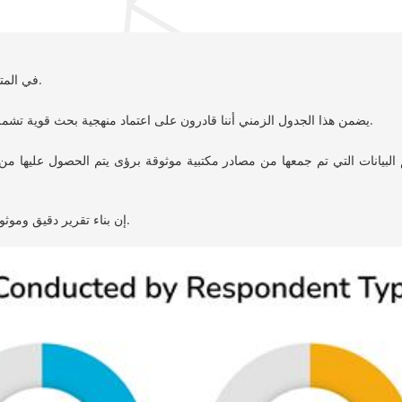
في المتوسط، يقضي المحلل (وفريق الدعم) حوالي 1.5 إلى 2 شهر لبناء تقرير واحد.
يضمن هذا الجدول الزمني أننا قادرون على اعتماد منهجية بحث قوية تشمل النهج من الأعلى إلى الأسفل ومن الأسفل إلى الأعلى لتقدير أرقام السوق.
عم البيانات التي تم جمعها من مصادر مكتبية موثوقة برؤى يتم الحصول عليها 
إن بناء تقرير دقيق وموثوق من خلال المصادر الثانوية والأولية لا يمكن أن يتم إلا في إطار زمني أطول.