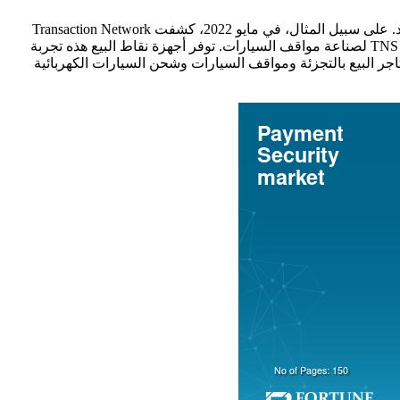
يتضمن أمان الدفع العملية التي تتبناها الشركات لتصور واكتساب رؤى بناءً على الارتباط والأنماط المخفية واتجاهات السوق المتغيرة والمزيد. على سبيل المثال، في مايو 2022، كشفت Transaction Network
محطات في PACE في أديلايد، أستراليا، وهي جزء من مجموعة المنتجات المقبولة لدى TNS لصناعة مواقف السيارات. توفر أجهزة نقاط البيع هذه تجربة
جر البيع بالتجزئة ومواقف السيارات وشحن السيارات الكهربائية