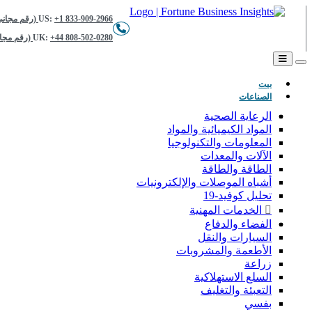
+1 833-909-2966 (رقم مجاني)
US:
+44 808-502-0280 (رقم مجاني)
UK:
(حاضِر)
بيت
الصناعات
الرعاية الصحية
المواد الكيميائية والمواد
المعلومات والتكنولوجيا
الآلات والمعدات
الطاقة والطاقة
أشباه الموصلات والإلكترونيات
تحليل كوفيد-19
الخدمات المهنية
الفضاء والدفاع
السيارات والنقل
الأطعمة والمشروبات
زراعة
السلع الاستهلاكية
التعبئة والتغليف
بفسي