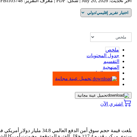
آخر تحديث: July 20, 2026 | شكل: PDF | معرف التقرير: FBI103748
ملخص
جدول المحتويات
التقسيم
المنهجية
الرسوم البيانية
تحميل عينة مجانية
تحميل عينة مجانية
اشتري الآن
سنوي مركب قدره 17.4٪ خلال الفترة المتوقعة. وهيمنت أمريكا الشمالية على السوق العالمية بحصة بلغت 35.8% في عام 2025.