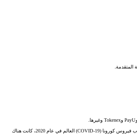
أدى جائحة كوفيد-19 إلى زيادة عمليات الاحتيال والهجمات الإلكترونية وهجمات برامج الفدية وغسل الأموال، من بين أمور أخرى. منذ أن ضرب فيروس كورونا (COVID-19) العالم في عام 2020، كانت هناك