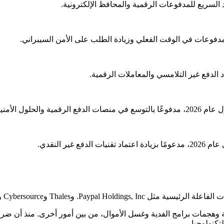
Thale وCybersource وPayU وTokenex وغيرها.
تكنولوجيا.