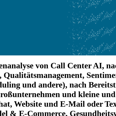
nanalyse von Call Center AI, na
, Qualitätsmanagement, Sentime
ing und andere), nach Bereitste
roßunternehmen und kleine und 
Chat, Website und E-Mail oder Te
del & E-Commerce, Gesundheitsw