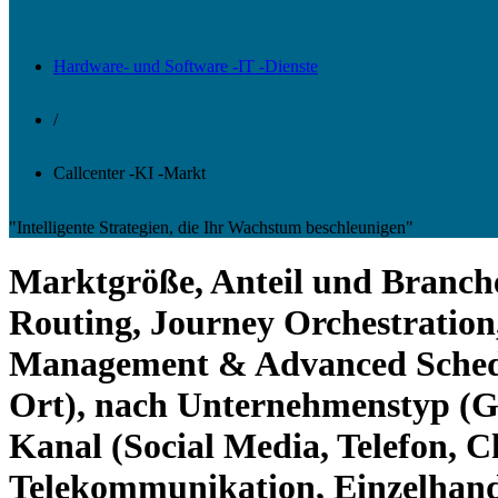
Hardware- und Software -IT -Dienste
/
Callcenter -KI -Markt
"Intelligente Strategien, die Ihr Wachstum beschleunigen"
Marktgröße, Anteil und Branche
Routing, Journey Orchestration
Management & Advanced Schedul
Ort), nach Unternehmenstyp (G
Kanal (Social Media, Telefon, 
Telekommunikation, Einzelhan