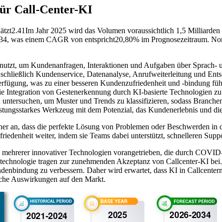
ür Call-Center-KI
ätzt
2.41
Im Jahr 2025 wird das Volumen voraussichtlich 1,5 Milliarde
2034, was einem CAGR von entspricht
20,80
% im Prognosezeitraum. Nor
 nutzt, um Kundenanfragen, Interaktionen und Aufgaben über Sprach- u
inschließlich Kundenservice, Datenanalyse, Anrufweiterleitung und Ent
erfügung, was zu einer besseren Kundenzufriedenheit und -bindung füh
ie Integration von Gestenerkennung durch KI-basierte Technologien z
untersuchen, um Muster und Trends zu klassifizieren, sodass Branchen
eistungsstarkes Werkzeug mit dem Potenzial, das Kundenerlebnis und die 
r an, dass die perfekte Lösung von Problemen oder Beschwerden in de
riedenheit weiter, indem sie Teams dabei unterstützt, schnelleren Supp
mehrerer innovativer Technologien vorangetrieben, die durch COVID
echnologie tragen zur zunehmenden Akzeptanz von Callcenter-KI bei. Di
denbindung zu verbessern. Daher wird erwartet, dass KI in Callcentern e
che Auswirkungen auf den Markt.