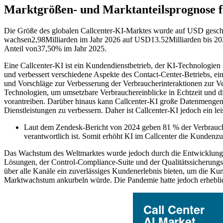
Marktgrößen- und Marktanteilsprognose f
Die Größe des globalen Callcenter-KI-Marktes wurde auf USD gesch
wachsen
2,98
Milliarden im Jahr 2026 auf USD
13.52
Milliarden bis 
Anteil von
37,50
% im Jahr 2025.
Eine Callcenter-KI ist ein Kundendienstbetrieb, der KI-Technologien
und verbessert verschiedene Aspekte des Contact-Center-Betriebs, e
und Vorschläge zur Verbesserung der Verbraucherinteraktionen zur V
Technologien, um umsetzbare Verbrauchereinblicke in Echtzeit und d
vorantreiben. Darüber hinaus kann Callcenter-KI große Datenmengen 
Dienstleistungen zu verbessern. Daher ist Callcenter-KI jedoch ein l
Laut dem Zendesk-Bericht von 2024 geben 81 % der Verbrauche
verantwortlich ist. Somit erhöht KI im Callcenter die Kundenzuf
Das Wachstum des Weltmarktes wurde jedoch durch die Entwicklung 
Lösungen, der Control-Compliance-Suite und der Qualitätssicherungst
über alle Kanäle ein zuverlässiges Kundenerlebnis bieten, um die Kun
Marktwachstum ankurbeln würde. Die Pandemie hatte jedoch erhebli