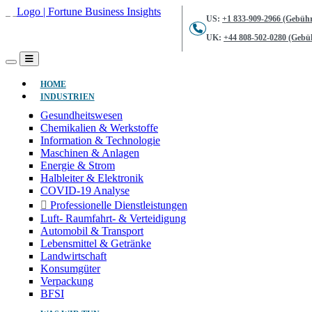
US:
+1 833-909-2966 (Gebühr
UK:
+44 808-502-0280 (Gebüh
(AKTUELL)
HOME
INDUSTRIEN
Gesundheitswesen
Chemikalien & Werkstoffe
Information & Technologie
Maschinen & Anlagen
Energie & Strom
Halbleiter & Elektronik
COVID-19 Analyse
Professionelle Dienstleistungen
Luft- Raumfahrt- & Verteidigung
Automobil & Transport
Lebensmittel & Getränke
Landwirtschaft
Konsumgüter
Verpackung
BFSI