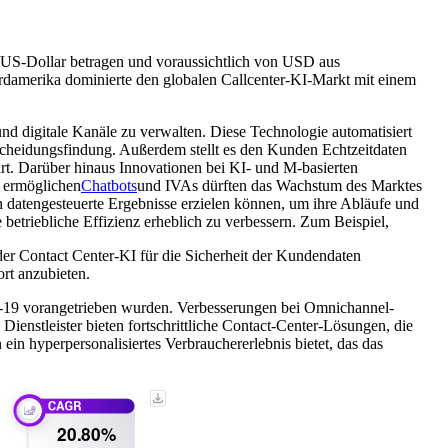
n US-Dollar betragen und voraussichtlich von USD aus
damerika dominierte den globalen Callcenter-KI-Markt mit einem
nd digitale Kanäle zu verwalten. Diese Technologie automatisiert
scheidungsfindung. Außerdem stellt es den Kunden Echtzeitdaten
rt. Darüber hinaus Innovationen bei KI- und M-basierten
u ermöglichen
Chatbots
und IVAs dürften das Wachstum des Marktes
 datengesteuerte Ergebnisse erzielen können, um ihre Abläufe und
betriebliche Effizienz erheblich zu verbessern. Zum Beispiel,
r Contact Center-KI für die Sicherheit der Kundendaten
ort anzubieten.
-19 vorangetrieben wurden. Verbesserungen bei Omnichannel-
enstleister bieten fortschrittliche Contact-Center-Lösungen, die
in hyperpersonalisiertes Verbrauchererlebnis bietet, das das