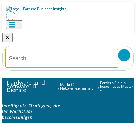
×
Hardware- und
Fordern Sie ein
Markt für
Software -IT -
kostenloses Muster
/
Netzwerksicherheit
/
Dienste
an
Intelligente Strategien, die
Ihr Wachstum
beschleunigen