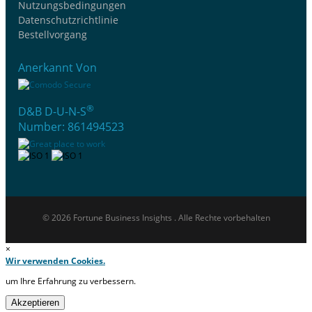
Nutzungsbedingungen
Datenschutzrichtlinie
Bestellvorgang
Anerkannt Von
®
D&B D-U-N-S
Number: 861494523
© 2026 Fortune Business Insights . Alle Rechte vorbehalten
×
Wir verwenden Cookies.
um Ihre Erfahrung zu verbessern.
Akzeptieren