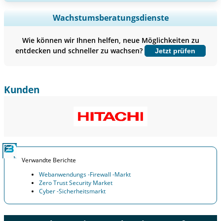
Regionale und länderspezifische Abdeckung erweitern,
Wachstumsberatungsdienste
Segmentanalyse, Unternehmensprofile, Wettbewerbs-
Benchmarking, und Endnutzer-Einblicke.
Wie können wir Ihnen helfen, neue Möglichkeiten zu
entdecken und schneller zu wachsen?
Jetzt prüfen
Jetzt anpassen
Kunden
Verwandte Berichte
Webanwendungs ​​-Firewall -Markt
Zero Trust Security Market
Cyber -Sicherheitsmarkt