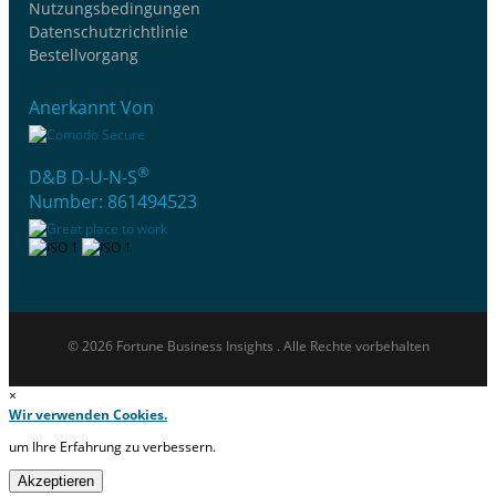
Nutzungsbedingungen
Datenschutzrichtlinie
Bestellvorgang
Anerkannt Von
®
D&B D-U-N-S
Number: 861494523
© 2026 Fortune Business Insights . Alle Rechte vorbehalten
×
Wir verwenden Cookies.
um Ihre Erfahrung zu verbessern.
Akzeptieren