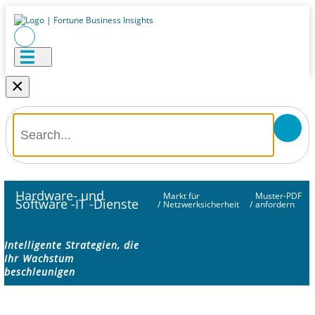
×
Hardware- und
Markt für
Muster-PDF
Software -IT -Dienste
/
Netzwerksicherheit
/
anfordern
Intelligente Strategien, die
Ihr Wachstum
beschleunigen