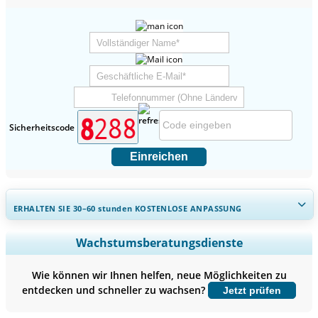
Sicherheitscode
Einreichen
ERHALTEN SIE 30–60
stunden
KOSTENLOSE ANPASSUNG
Regionale und länderspezifische Abdeckung erweitern,
Wachstumsberatungsdienste
Segmentanalyse, Unternehmensprofile, Wettbewerbs-
Benchmarking, und Endnutzer-Einblicke.
Wie können wir Ihnen helfen, neue Möglichkeiten zu
entdecken und schneller zu wachsen?
Jetzt prüfen
Jetzt anpassen