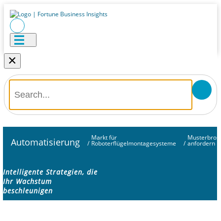
×
Markt für
Musterbros
Automatisierung
/
Roboterflügelmontagesysteme
/
anfordern
Intelligente Strategien, die
Ihr Wachstum
beschleunigen