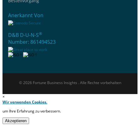
Bestellvorgang
Anerkannt Von
®
D&B D-U-N-S
Number: 861494523
© 2026 Fortune Business Insights . Alle Rechte vorbehalten
×
Wir verwenden Cookies.
um Ihre Erfahrung zu verbessern.
Akzeptieren