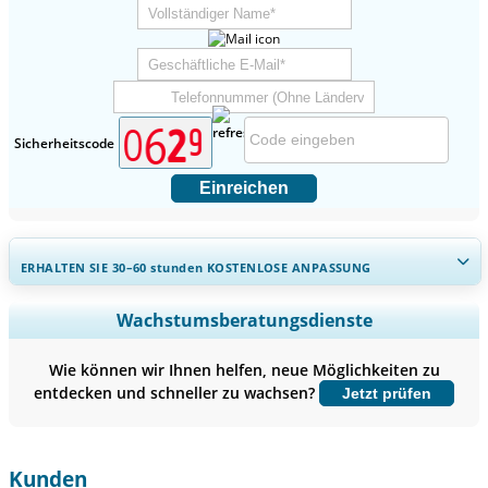
Sicherheitscode
Einreichen
ERHALTEN SIE 30–60
stunden
KOSTENLOSE ANPASSUNG
Regionale und länderspezifische Abdeckung erweitern,
Wachstumsberatungsdienste
Segmentanalyse, Unternehmensprofile, Wettbewerbs-
Benchmarking, und Endnutzer-Einblicke.
Wie können wir Ihnen helfen, neue Möglichkeiten zu
entdecken und schneller zu wachsen?
Jetzt prüfen
Jetzt anpassen
Kunden