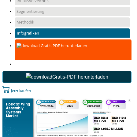
Inhaltsverzeichnis
Segmentierung
Methodik
Infografiken
Gratis-PDF herunterladen
Gratis-PDF herunterladen
Jetzt kaufen