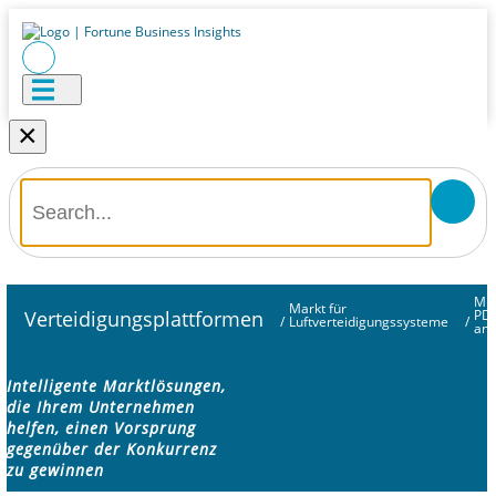
×
Mus
Markt für
Verteidigungsplattformen
PD
/
Luftverteidigungssysteme
/
anf
Intelligente Marktlösungen,
die Ihrem Unternehmen
helfen, einen Vorsprung
gegenüber der Konkurrenz
zu gewinnen