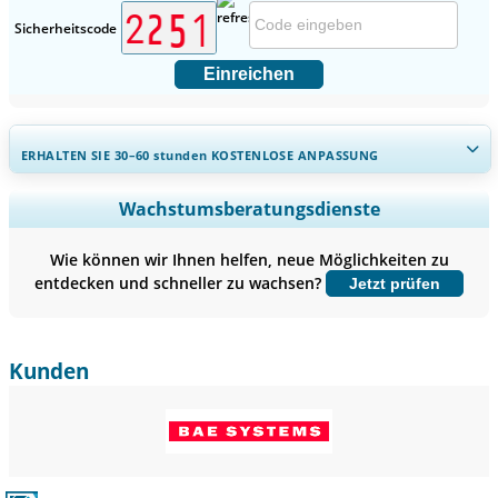
Sicherheitscode
Einreichen
ERHALTEN SIE 30–60
stunden
KOSTENLOSE ANPASSUNG
Regionale und länderspezifische Abdeckung erweitern,
Wachstumsberatungsdienste
Segmentanalyse, Unternehmensprofile, Wettbewerbs-
Benchmarking, und Endnutzer-Einblicke.
Wie können wir Ihnen helfen, neue Möglichkeiten zu
entdecken und schneller zu wachsen?
Jetzt prüfen
Jetzt anpassen
Kunden