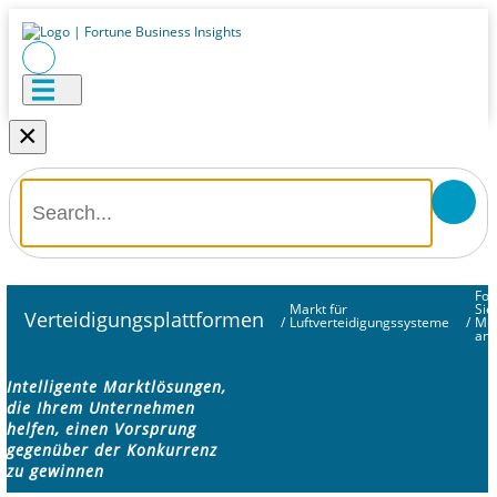
×
For
Markt für
Sie
Verteidigungsplattformen
/
Luftverteidigungssysteme
/
Mus
an
Intelligente Marktlösungen,
die Ihrem Unternehmen
helfen, einen Vorsprung
gegenüber der Konkurrenz
zu gewinnen