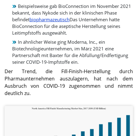
24,34 % des Weltmarktes
Milliarden US-Dollar
Beispielsweise gab BioConnection im November 2021
und erwirtschaftete einen
erreichen.
bekannt, dass Nykode sich in der klinischen Phase
Umsatz von 2,93
befindet
biopharmazeutisch
Das Unternehmen hatte
Milliarden US-Dollar. Im
BioConnection für die aseptische Herstellung seines
Jahr 2026 wird ein Umsatz
von 3,27 Milliarden US-
Leitimpfstoffs ausgewählt.
Dollar prognostiziert.
In ähnlicher Weise ging Moderna, Inc., ein
Biotechnologieunternehmen, im März 2021 eine
Japan
Partnerschaft mit Baxter für die Abfüllung/Endfertigung
seiner COVID-19-Impfstoffe ein.
Der japanische Markt soll
bis 2026 ein Volumen von
Der Trend, die Fill-Finish-Herstellung durch
0,59 Milliarden US-Dollar
Pharmaunternehmen auszulagern, hat nach dem
erreichen.
Ausbruch von COVID-19 zugenommen und nimmt
deutlich zu.