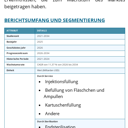
beigetragen haben.
BERICHTSUMFANG UND SEGMENTIERUNG
ATTRIBUT
DETAILS
Studienzeit
2021-2034
Basisjahr
2025
Geschätztes Jahr
2026
Prognosezeitraum
2026-2034
Historische Periode
2021-2024
Wachstumsrate
CAGR von 11,37 % von 2026 bis 2034
Einheit
Wert (Milliarden USD)
Durch Service
Injektionsfüllung
Befüllung von Fläschchen und
Ampullen
Kartuschenfüllung
Andere
Durch Sterilisation
Endsterilisation