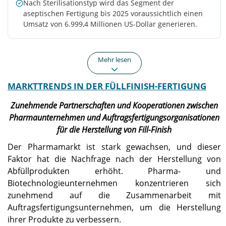
Nach Sterilisationstyp wird das Segment der
aseptischen Fertigung bis 2025 voraussichtlich einen
Umsatz von 6.999,4 Millionen US-Dollar generieren.
Mehr lesen
MARKTTRENDS IN DER FÜLLFINISH-FERTIGUNG
Nordamerika
Europa
Nordamerika trug im Jahr
Im Jahr 2025 lag der
Zunehmende Partnerschaften und Kooperationen zwischen
2025 etwa 5,3 Milliarden
europäische Markt bei
Pharmaunternehmen und Auftragsfertigungsorganisationen
US-Dollar zum Weltmarkt
2,88 Milliarden US-Dollar,
für die Herstellung von Fill-Finish
bei, was einem Anteil von
was 23,89 % der
44,02 % entspricht.
weltweiten Nachfrage
Der Pharmamarkt ist stark gewachsen, und dieser
entspricht, und soll bis
Faktor hat die Nachfrage nach der Herstellung von
2026 auf 3,18 Milliarden
Abfüllprodukten erhöht. Pharma- und
US-Dollar wachsen.
Biotechnologieunternehmen konzentrieren sich
zunehmend auf die Zusammenarbeit mit
Asien-Pazifik
UNS.
Auftragsfertigungsunternehmen, um die Herstellung
Die Region Asien-Pazifik
Der US-Markt soll bis 2026
ihrer Produkte zu verbessern.
eroberte im Jahr 2025
ein Volumen von 5,30