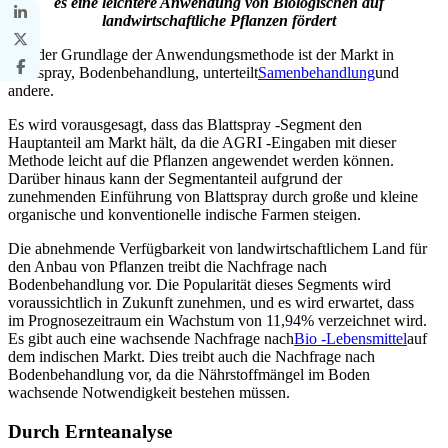
es eine leichtere Anwendung von Biologischen auf
landwirtschaftliche Pflanzen fördert
Auf der Grundlage der Anwendungsmethode ist der Markt in
Blattspray, Bodenbehandlung, unterteilt
Samenbehandlung
und
andere.
Es wird vorausgesagt, dass das Blattspray -Segment den
Hauptanteil am Markt hält, da die AGRI -Eingaben mit dieser
Methode leicht auf die Pflanzen angewendet werden können.
Darüber hinaus kann der Segmentanteil aufgrund der
zunehmenden Einführung von Blattspray durch große und kleine
organische und konventionelle indische Farmen steigen.
Die abnehmende Verfügbarkeit von landwirtschaftlichem Land für
den Anbau von Pflanzen treibt die Nachfrage nach
Bodenbehandlung vor. Die Popularität dieses Segments wird
voraussichtlich in Zukunft zunehmen, und es wird erwartet, dass
im Prognosezeitraum ein Wachstum von 11,94% verzeichnet wird.
Es gibt auch eine wachsende Nachfrage nach
Bio -Lebensmittel
auf
dem indischen Markt. Dies treibt auch die Nachfrage nach
Bodenbehandlung vor, da die Nährstoffmängel im Boden
wachsende Notwendigkeit bestehen müssen.
Durch Ernteanalyse