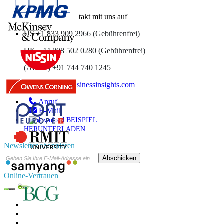
Nehmen Sie Kontakt mit uns auf
US
+1 833 909 2966 (Gebührenfrei)
UK
+44 808 502 0280 (Gebührenfrei)
(APAC) +91 744 740 1245
sales@fortunebusinessinsights.com
Anruf
E-Mail
BEISPIEL
HERUNTERLADEN
Newsletter abonnieren
Abschicken
Online-Vertrauen