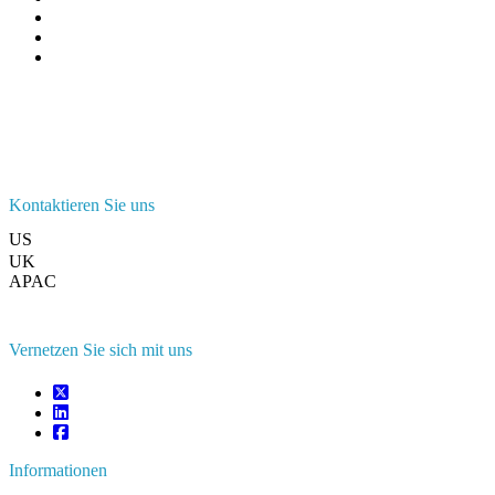
Kontaktieren Sie uns
US
+1 833 909 2966 ( Gebührenfrei )
UK
+44 808 502 0280 (Gebührenfrei )
APAC
+91 744 740 1245
sales@fortunebusinessinsights.com
Vernetzen Sie sich mit uns
Informationen