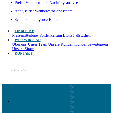
Preis-, Volumen- und Nachfrageanalyse
Analyse der Wettbewerbslandschaft
Schnelle Intelligence-Berichte
EINBLICKE
Pressemitteilung
Vordenkertum
Blogs
Fallstudien
WER WIR SIND
Über uns
Unser Team
Unsere Kunden
Kundenbewertungen
Unsere Zitate
KONTAKT