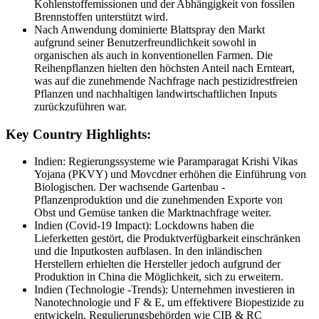
Kohlenstoffemissionen und der Abhängigkeit von fossilen
Brennstoffen unterstützt wird.
Nach Anwendung dominierte Blattspray den Markt
aufgrund seiner Benutzerfreundlichkeit sowohl in
organischen als auch in konventionellen Farmen. Die
Reihenpflanzen hielten den höchsten Anteil nach Ernteart,
was auf die zunehmende Nachfrage nach pestizidrestfreien
Pflanzen und nachhaltigen landwirtschaftlichen Inputs
zurückzuführen war.
Key Country Highlights:
Indien: Regierungssysteme wie Paramparagat Krishi Vikas
Yojana (PKVY) und Movcdner erhöhen die Einführung von
Biologischen. Der wachsende Gartenbau -
Pflanzenproduktion und die zunehmenden Exporte von
Obst und Gemüse tanken die Marktnachfrage weiter.
Indien (Covid-19 Impact): Lockdowns haben die
Lieferketten gestört, die Produktverfügbarkeit einschränken
und die Inputkosten aufblasen. In den inländischen
Herstellern erhielten die Hersteller jedoch aufgrund der
Produktion in China die Möglichkeit, sich zu erweitern.
Indien (Technologie -Trends): Unternehmen investieren in
Nanotechnologie und F & E, um effektivere Biopestizide zu
entwickeln. Regulierungsbehörden wie CIB & RC