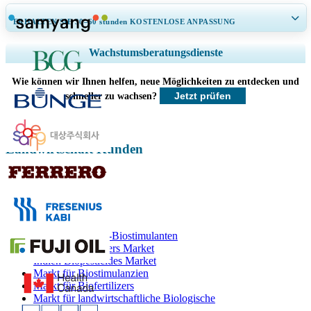
ERHALTEN SIE 30–60
stunden
KOSTENLOSE ANPASSUNG
Regionale und länderspezifische Abdeckung erweitern, Segmentanalyse,
Wachstumsberatungsdienste
Unternehmensprofile, Wettbewerbs-Benchmarking, und Endnutzer-
Einblicke.
Wie können wir Ihnen helfen, neue Möglichkeiten zu entdecken und
Jetzt prüfen
schneller zu wachsen?
Jetzt anpassen
Landwirtschaft Kunden
Verwandte Berichte
Markt für Indien -Biostimulanten
Indien Biofertilizers Market
Indien Biopesticides Market
Markt für Biostimulanzien
Markt für Biofertilizers
Markt für landwirtschaftliche Biologische
Biopestizidmarkt