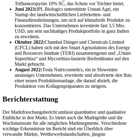
Triflumezopyrim 10% SC, das Schutz vor Trichter bietet.
Juni 2023:
IPL Biologics unterstützte Unnati Agri, ein
Startup der landwirtschaftlichen Lieferketten- und
Finanzdienstleistungen, um sich auf klimafreife Produkte zu
konzentrieren. Das Unternehmen investierte fast 3,5 Mio.
USD, um sein nachhaltiges Produktportfolio in ganz Indien
zu erweitern.
Oktober 2022:
Chambal Dünger und Chemicals Limited
(CFCL) haben sich mit den Smart Agrisolutions des Energy
and Resources Institute (TERI) zusammengetan und „Uttam
Superrhiza“ und Mycorrhiza-basierte Biofertilisator auf den
Markt gebracht.
August 2022:
Tosla Nutricosmetics, ein in Slowenien
ansässiges Unternehmen, erweiterte und absolvierte den Bau
einer neuen Produktionsanlage, die darauf abzielt, die
Produktion von Kollagenpräparaten zu steigern.
Berichterstattung
Der Marktforschungsbericht umfasst quantitative und qualitative
Einblicke in den Markt. Es bietet auch die Marktgröße und die
Wachstumsrate für alle möglichen Marktsegmente. Verschiedene
wichtige Erkenntnisse im Bericht sind ein Überblick über
verwandte Märkte, Wettbewerbslandschaften, jüngste