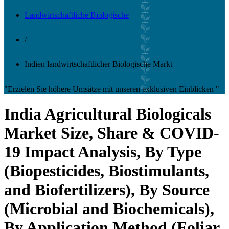
Landwirtschaftliche Biologische
/
Indien landwirtschaftlicher Biologische Markt
"Erzielen Sie höhere Umsätze mit unseren exklusiven Einblicken "
India Agricultural Biologicals
Market Size, Share & COVID-
19 Impact Analysis, By Type
(Biopesticides, Biostimulants,
and Biofertilizers), By Source
(Microbial and Biochemicals),
By Application Method (Foliar