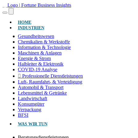
(AKTUELL)
HOME
INDUSTRIEN
Gesundheitswesen
Chemikalien & Werkstoffe
Information & Technologie
Maschinen & Anlagen
Energie & Strom
Halbleiter & Elektronik
COVID-19 Analyse
Professionelle Dienstleistungen
Luft- Raumfahrt- & Verteidigung
Automobil & Transport
Lebensmittel & Getränke
Landwirtschaft
Konsumgüter
Verpackung
BFSI
WAS WIR TUN
Beratungsdienstleistungen