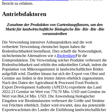
Bericht zu erfahren.
Antriebsfaktoren
Zunahme der Produktion von Gartenbaupflanzen, um den
Markt für landwirtschaftliche Biologische Bio -Bio -Bio -Bio
voranzutreiben
Die Verwendung intensiver Anbaupraktiken und die weit
verbreitete Verwendung chemischer Inputs haben die
Bodenfruchtbarkeit beeinflusst. Dies schafft die Notwendigkeit,
nichtchemische Alternativen wie z.
Biofertilizer
Für die
Ernteproduktion. Die Verwendung solcher Produkte verbessert die
Bodenfruchtbarkeit und erhöht den mikrobiellen Gehalt, indem die
Population von Mikroorganismen in landwirtschaftlichen Böden
aufgefüllt wird. Darüber hinaus hat sich der Export von Obst und
Gemüse aus Indien in den letzten Jahren erheblich zugenommen.
Nach den Daten der Agricultural & Processed Food Products
Export Development Authority (APEDA) exportierte das Land
2022-23 Gemüse im Wert von 770,70 Mio. USD und Gemüse im
Wert von 864,24 Mio. USD. Die Anwendung biologischer
Eingaben wie Biostimulanzien verbessert die Größe und Struktur
von Früchten erheblich. Daher wird erwartet, dass das potenzielle
Exportewachstum des Landes die Einführung landwirtschaftlicher