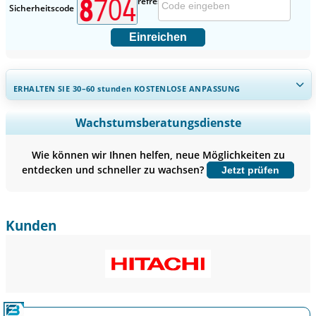
Sicherheitscode
Einreichen
ERHALTEN SIE 30–60
stunden
KOSTENLOSE ANPASSUNG
Regionale und länderspezifische Abdeckung erweitern,
Wachstumsberatungsdienste
Segmentanalyse, Unternehmensprofile, Wettbewerbs-
Benchmarking, und Endnutzer-Einblicke.
Wie können wir Ihnen helfen, neue Möglichkeiten zu
entdecken und schneller zu wachsen?
Jetzt prüfen
Jetzt anpassen
Kunden