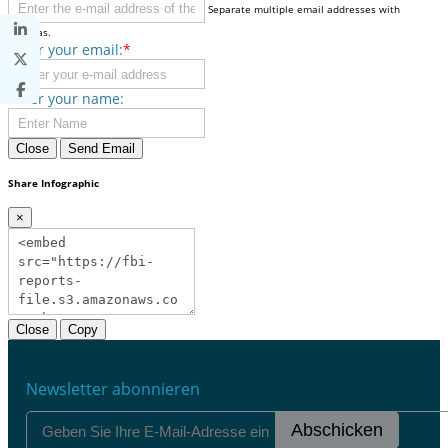
Separate multiple email addresses with
commas.
Enter your email:
*
Enter your name:
Close
Send Email
Share Infographic
×
Close
Copy
Newsletter abonnieren
Abschicken