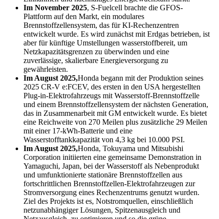
Im November 2025
, S-Fuelcell brachte die GFOS-
Plattform auf den Markt, ein modulares
Brennstoffzellensystem, das für KI-Rechenzentren
entwickelt wurde. Es wird zunächst mit Erdgas betrieben, ist
aber für künftige Umstellungen wasserstoffbereit, um
Netzkapazitätsgrenzen zu überwinden und eine
zuverlässige, skalierbare Energieversorgung zu
gewährleisten.
Im August 2025,
Honda begann mit der Produktion seines
2025 CR-V e:FCEV, des ersten in den USA hergestellten
Plug-in-Elektrofahrzeugs mit Wasserstoff-Brennstoffzelle
und einem Brennstoffzellensystem der nächsten Generation,
das in Zusammenarbeit mit GM entwickelt wurde. Es bietet
eine Reichweite von 270 Meilen plus zusätzliche 29 Meilen
mit einer 17-kWh-Batterie und eine
Wasserstofftankkapazität von 4,3 kg bei 10.000 PSI.
Im August 2025,
Honda, Tokuyama und Mitsubishi
Corporation initiierten eine gemeinsame Demonstration in
Yamaguchi, Japan, bei der Wasserstoff als Nebenprodukt
und umfunktionierte stationäre Brennstoffzellen aus
fortschrittlichen Brennstoffzellen-Elektrofahrzeugen zur
Stromversorgung eines Rechenzentrums genutzt wurden.
Ziel des Projekts ist es, Notstromquellen, einschließlich
netzunabhängiger Lösungen, Spitzenausgleich und
Netzausgleich, zu optimieren und so die grüne