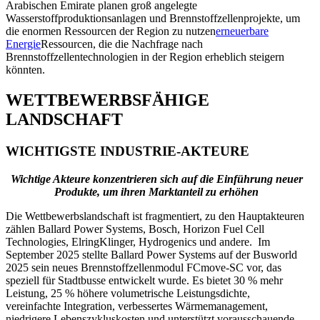
Arabischen Emirate planen groß angelegte
Wasserstoffproduktionsanlagen und Brennstoffzellenprojekte, um
die enormen Ressourcen der Region zu nutzen
erneuerbare
Energie
Ressourcen, die die Nachfrage nach
Brennstoffzellentechnologien in der Region erheblich steigern
könnten.
WETTBEWERBSFÄHIGE
LANDSCHAFT
WICHTIGSTE INDUSTRIE-AKTEURE
Wichtige Akteure konzentrieren sich auf die Einführung neuer
Produkte, um ihren Marktanteil zu erhöhen
Die Wettbewerbslandschaft ist fragmentiert, zu den Hauptakteuren
zählen Ballard Power Systems, Bosch, Horizon Fuel Cell
Technologies, ElringKlinger, Hydrogenics und andere. Im
September 2025 stellte Ballard Power Systems auf der Busworld
2025 sein neues Brennstoffzellenmodul FCmove-SC vor, das
speziell für Stadtbusse entwickelt wurde. Es bietet 30 % mehr
Leistung, 25 % höhere volumetrische Leistungsdichte,
vereinfachte Integration, verbessertes Wärmemanagement,
niedrigere Lebenszykluskosten und unterstützt vorausschauende