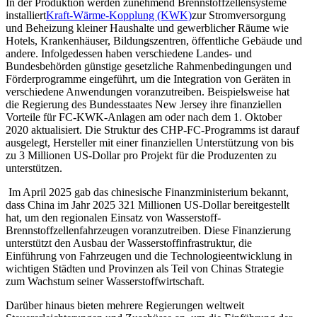
In der Produktion werden zunehmend Brennstoffzellensysteme
installiert
Kraft-Wärme-Kopplung (KWK)
zur Stromversorgung
und Beheizung kleiner Haushalte und gewerblicher Räume wie
Hotels, Krankenhäuser, Bildungszentren, öffentliche Gebäude und
andere. Infolgedessen haben verschiedene Landes- und
Bundesbehörden günstige gesetzliche Rahmenbedingungen und
Förderprogramme eingeführt, um die Integration von Geräten in
verschiedene Anwendungen voranzutreiben. Beispielsweise hat
die Regierung des Bundesstaates New Jersey ihre finanziellen
Vorteile für FC-KWK-Anlagen am oder nach dem 1. Oktober
2020 aktualisiert. Die Struktur des CHP-FC-Programms ist darauf
ausgelegt, Hersteller mit einer finanziellen Unterstützung von bis
zu 3 Millionen US-Dollar pro Projekt für die Produzenten zu
unterstützen.
Im April 2025 gab das chinesische Finanzministerium bekannt,
dass China im Jahr 2025 321 Millionen US-Dollar bereitgestellt
hat, um den regionalen Einsatz von Wasserstoff-
Brennstoffzellenfahrzeugen voranzutreiben. Diese Finanzierung
unterstützt den Ausbau der Wasserstoffinfrastruktur, die
Einführung von Fahrzeugen und die Technologieentwicklung in
wichtigen Städten und Provinzen als Teil von Chinas Strategie
zum Wachstum seiner Wasserstoffwirtschaft. ​
Darüber hinaus bieten mehrere Regierungen weltweit