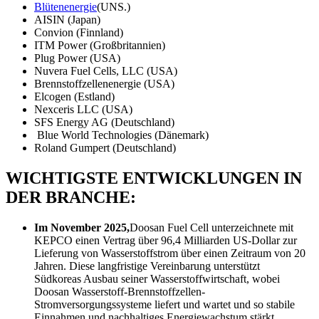
Blütenenergie
(UNS.)
AISIN (Japan)
Convion (Finnland)
ITM Power (Großbritannien)
Plug Power (USA)
Nuvera Fuel Cells, LLC (USA)
Brennstoffzellenenergie (USA)
Elcogen (Estland)
Nexceris LLC (USA)
SFS Energy AG (Deutschland)
Blue World Technologies (Dänemark)
Roland Gumpert (Deutschland)
WICHTIGSTE ENTWICKLUNGEN IN
DER BRANCHE:
Im November 2025,
Doosan Fuel Cell unterzeichnete mit
KEPCO einen Vertrag über 96,4 Milliarden US-Dollar zur
Lieferung von Wasserstoffstrom über einen Zeitraum von 20
Jahren. Diese langfristige Vereinbarung unterstützt
Südkoreas Ausbau seiner Wasserstoffwirtschaft, wobei
Doosan Wasserstoff-Brennstoffzellen-
Stromversorgungssysteme liefert und wartet und so stabile
Einnahmen und nachhaltiges Energiewachstum stärkt. ​