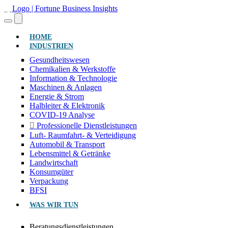
(AKTUELL)
HOME
INDUSTRIEN
Gesundheitswesen
Chemikalien & Werkstoffe
Information & Technologie
Maschinen & Anlagen
Energie & Strom
Halbleiter & Elektronik
COVID-19 Analyse
Professionelle Dienstleistungen
Luft- Raumfahrt- & Verteidigung
Automobil & Transport
Lebensmittel & Getränke
Landwirtschaft
Konsumgüter
Verpackung
BFSI
WAS WIR TUN
Beratungsdienstleistungen