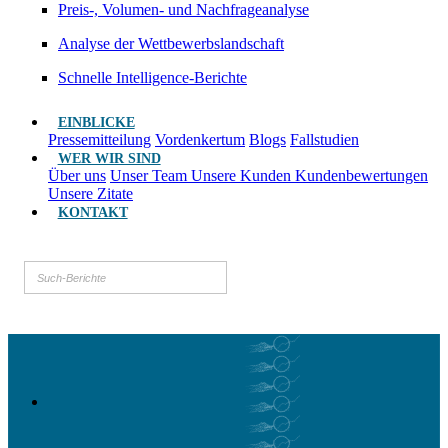
Preis-, Volumen- und Nachfrageanalyse
Analyse der Wettbewerbslandschaft
Schnelle Intelligence-Berichte
EINBLICKE
Pressemitteilung
Vordenkertum
Blogs
Fallstudien
WER WIR SIND
Über uns
Unser Team
Unsere Kunden
Kundenbewertungen
Unsere Zitate
KONTAKT