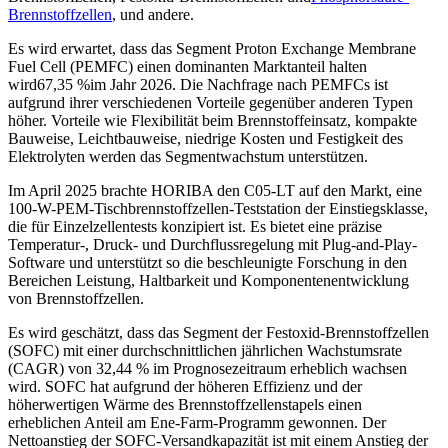
Brennstoffzellen
, und andere.
Es wird erwartet, dass das Segment Proton Exchange Membrane
Fuel Cell (PEMFC) einen dominanten Marktanteil halten
wird
67,35 %
im Jahr 2026. Die Nachfrage nach PEMFCs ist
aufgrund ihrer verschiedenen Vorteile gegenüber anderen Typen
höher. Vorteile wie Flexibilität beim Brennstoffeinsatz, kompakte
Bauweise, Leichtbauweise, niedrige Kosten und Festigkeit des
Elektrolyten werden das Segmentwachstum unterstützen.
Im April 2025 brachte HORIBA den C05-LT auf den Markt, eine
100-W-PEM-Tischbrennstoffzellen-Teststation der Einstiegsklasse,
die für Einzelzellentests konzipiert ist. Es bietet eine präzise
Temperatur-, Druck- und Durchflussregelung mit Plug-and-Play-
Software und unterstützt so die beschleunigte Forschung in den
Bereichen Leistung, Haltbarkeit und Komponentenentwicklung
von Brennstoffzellen.
Es wird geschätzt, dass das Segment der Festoxid-Brennstoffzellen
(SOFC) mit einer durchschnittlichen jährlichen Wachstumsrate
(CAGR) von 32,44 % im Prognosezeitraum erheblich wachsen
wird. SOFC hat aufgrund der höheren Effizienz und der
höherwertigen Wärme des Brennstoffzellenstapels einen
erheblichen Anteil am Ene-Farm-Programm gewonnen. Der
Nettoanstieg der SOFC-Versandkapazität ist mit einem Anstieg der