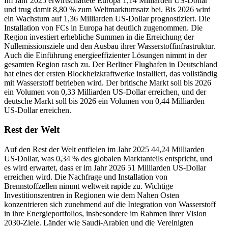
Im Jahr 2025 erwirtschaftete Europa 1,14 Milliarden US-Dollar
und trug damit 8,80 % zum Weltmarktumsatz bei. Bis 2026 wird
ein Wachstum auf 1,36 Milliarden US-Dollar prognostiziert. Die
Installation von FCs in Europa hat deutlich zugenommen. Die
Region investiert erhebliche Summen in die Erreichung der
Nullemissionsziele und den Ausbau ihrer Wasserstoffinfrastruktur.
Auch die Einführung energieeffizienter Lösungen nimmt in der
gesamten Region rasch zu. Der Berliner Flughafen in Deutschland
hat eines der ersten Blockheizkraftwerke installiert, das vollständig
mit Wasserstoff betrieben wird. Der britische Markt soll bis 2026
ein Volumen von 0,33 Milliarden US-Dollar erreichen, und der
deutsche Markt soll bis 2026 ein Volumen von 0,44 Milliarden
US-Dollar erreichen.
Rest der Welt
Auf den Rest der Welt entfielen im Jahr 2025 44,24 Milliarden
US-Dollar, was 0,34 % des globalen Marktanteils entspricht, und
es wird erwartet, dass er im Jahr 2026 51 Milliarden US-Dollar
erreichen wird. Die Nachfrage und Installation von
Brennstoffzellen nimmt weltweit rapide zu. Wichtige
Investitionszentren in Regionen wie dem Nahen Osten
konzentrieren sich zunehmend auf die Integration von Wasserstoff
in ihre Energieportfolios, insbesondere im Rahmen ihrer Vision
2030-Ziele. Länder wie Saudi-Arabien und die Vereinigten