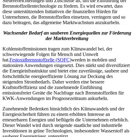
Steuererleichterungen und Zuschüsse an, um die Einführung der
Brennstoffzellentechnologie zu fördern. Es wird erwartet, dass
diese unterstützenden Initiativen die finanziellen Hürden für
Unternehmen, die Brennstoffzellen einsetzen, verringern und so
dazu beitragen, das allgemeine Marktwachstum anzukurbeln.
Wachsender Bedarf an sauberen Energiequellen zur Förderung
der Marktverbreitung
Kohlenstoffemissionen tragen zum Klimawandel bei, der
schwerwiegende Folgen für Mensch und Umwelt
hat.
Festoxidbrennstoffzelle (SOFC)
werden in mobilen und
stationären Anwendungen eingesetzt. Dies stärkt und diversifiziert
die Energieinfrastruktur und bietet eine zuverlässige, saubere und
fortschrittliche energieeffiziente Lösung zur Deckung des
steigenden Strombedarfs. Daher werden eine bessere
Kraftstoffeffizienz und die zunehmende Einführung
emissionsfreier Geräte die Nachfrage nach Brennstoffzellen für
KWK-Anwendungen im Prognosezeitraum ankurbeln.
Zunehmende Bedenken hinsichtlich des Klimawandels und der
Energiesicherheit führen zu einem erhöhten Interesse an
erneuerbaren Energien und beflügeln die Unternehmen erheblich.
Dieser Wandel wird durch steigende staatliche und industrielle
Investitionen in grüne Technologien, insbesondere Wasserstoff als
sauberer Energieträger, unterstützt.